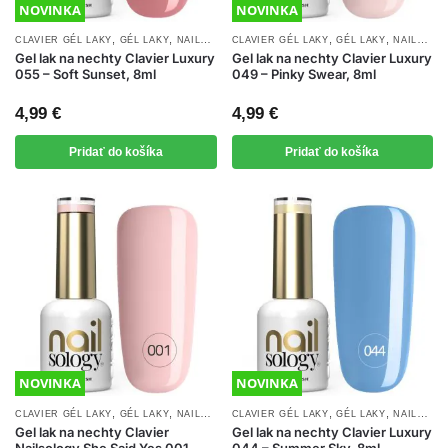
NOVINKA
NOVINKA
,
,
,
,
,
CLAVIER GÉL LAKY
GÉL LAKY
NAILSOLOGY GÉL LAKY
CLAVIER GÉL LAKY
NOVINKY
GÉL LAKY
NAILSOLOGY GÉL LAKY
Gel lak na nechty Clavier Luxury
Gel lak na nechty Clavier Luxury
055 – Soft Sunset, 8ml
049 – Pinky Swear, 8ml
4,99
€
4,99
€
Pridať do košíka
Pridať do košíka
NOVINKA
NOVINKA
,
,
,
,
,
CLAVIER GÉL LAKY
GÉL LAKY
NAILSOLOGY GÉL LAKY
CLAVIER GÉL LAKY
NOVINKY
GÉL LAKY
NAILSOLOGY GÉL LAKY
Gel lak na nechty Clavier
Gel lak na nechty Clavier Luxury
Nailsology She Said Yes 001,
044 – Summer Sky, 8ml