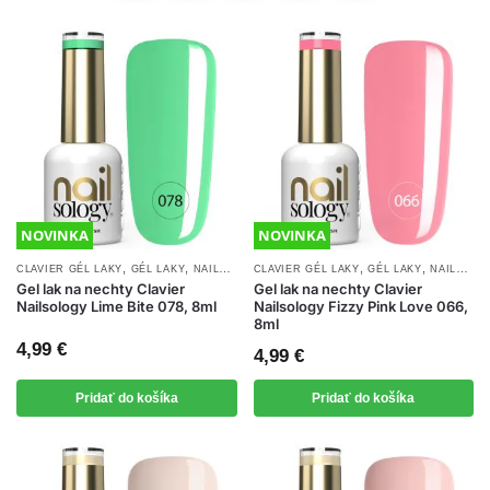
NOVINKA
NOVINKA
,
,
,
,
,
CLAVIER GÉL LAKY
GÉL LAKY
NAILSOLOGY GÉL LAKY
CLAVIER GÉL LAKY
NOVINKY
GÉL LAKY
NAILSOLOGY GÉL LAKY
Gel lak na nechty Clavier
Gel lak na nechty Clavier
Nailsology Lime Bite 078, 8ml
Nailsology Fizzy Pink Love 066,
8ml
4,99
€
4,99
€
Pridať do košíka
Pridať do košíka