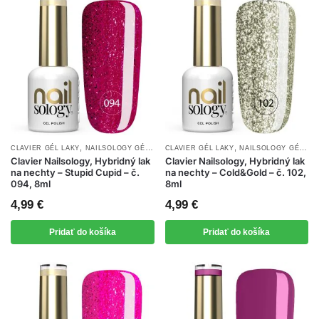
,
,
,
CLAVIER GÉL LAKY
NAILSOLOGY GÉL LAKY
CLAVIER GÉL LAKY
NOVINKY
NAILSOLOGY GÉL LAKY
Clavier Nailsology, Hybridný lak
Clavier Nailsology, Hybridný lak
na nechty – Stupid Cupid – č.
na nechty – Cold&Gold – č. 102,
094, 8ml
8ml
4,99
€
4,99
€
Pridať do košíka
Pridať do košíka