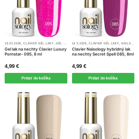
,
,
,
,
,
,
16.03.2026
CLAVIER GÉL LAKY
GÉL LAKY
14.5.2026
NAILSOLOGY GÉL LAKY
CLAVIER GÉL LAKY
NOVINKY
NAILSOLOGY GÉL LAKY
Gel lak na nechty Clavier Luxury
Clavier Naisology hybridný lak
Pornstar- 095, 8 ml
na nechty Secret Spell 085, 8ml
4,99
€
4,99
€
Pridať do košíka
Pridať do košíka