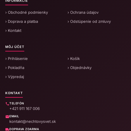
INFORMÁCIE
› Obchodné podmienky
› Ochrana údajov
› Doprava a platba
› Odstúpenie od zmluvy
› Kontakt
MÔJ ÚČET
› Prihlásenie
› Košík
› Pokladňa
› Objednávky
› Výpredaj
KONTAKT
TELEFÓN
+421 911 167 006
EMAIL
kontakt@nechtovysvet.sk
DOPRAVA ZDARMA