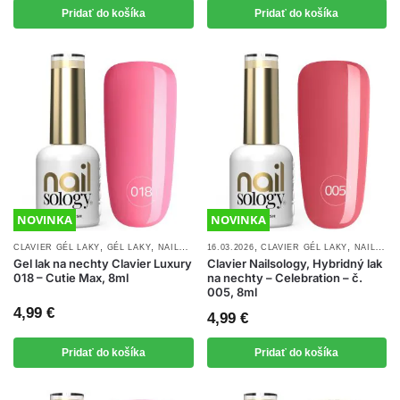
Pridať do košíka
Pridať do košíka
NOVINKA
NOVINKA
,
,
,
,
,
CLAVIER GÉL LAKY
GÉL LAKY
NAILSOLOGY GÉL LAKY
16.03.2026
CLAVIER GÉL LAKY
NOVINKY
NAILSOLOGY GÉL LAKY
Gel lak na nechty Clavier Luxury
Clavier Nailsology, Hybridný lak
018 – Cutie Max, 8ml
na nechty – Celebration – č.
005, 8ml
4,99
€
4,99
€
Pridať do košíka
Pridať do košíka