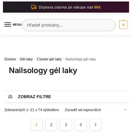
Skip
Skip
Doprava zdarma pri nákupe nad
60€
to
to
navigation
content
Hľadať:
MENU
0
Domov
/
Gél laky
/
Clavier gél laky
/
Nailsology gél laky
Nailsology gél laky
Zoradené
Zobrazených 1–21 z 74 výsledkov
podľa
najnovších
1
2
3
4