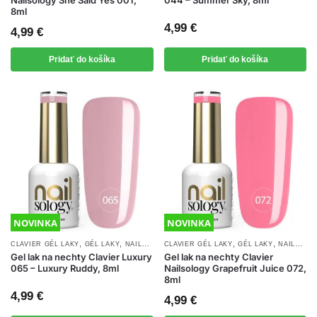
8ml
4,99
€
4,99
€
Pridať do košíka
Pridať do košíka
NOVINKA
NOVINKA
,
,
,
,
,
CLAVIER GÉL LAKY
GÉL LAKY
NAILSOLOGY GÉL LAKY
CLAVIER GÉL LAKY
NOVINKY
GÉL LAKY
NAILSOLOGY GÉL LAKY
Gel lak na nechty Clavier Luxury
Gel lak na nechty Clavier
065 – Luxury Ruddy, 8ml
Nailsology Grapefruit Juice 072,
8ml
4,99
€
4,99
€