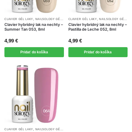
,
,
,
CLAVIER GÉL LAKY
NAILSOLOGY GÉL LAKY
CLAVIER GÉL LAKY
NOVINKY
NAILSOLOGY GÉL LAKY
Clavier hybridný lak na nechty –
Clavier hybridný lak na nechty –
Summer Tan 053, 8ml
Pastilla de Leche 052, 8ml
4,99
€
4,99
€
Pridať do košíka
Pridať do košíka
,
,
CLAVIER GÉL LAKY
NAILSOLOGY GÉL LAKY
NOVINKY