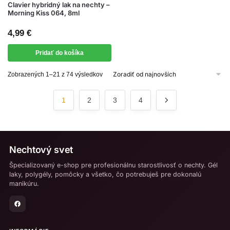
Clavier hybridný lak na nechty –
Morning Kiss 064, 8ml
4,99
€
Pridať do košíka
Zoradené
Zobrazených 1–21 z 74 výsledkov
podľa
najnovších
1
2
3
4
Nechtový svet
Špecializovaný e-shop pre profesionálnu starostlivosť o nechty. Gél
laky, polygély, pomôcky a všetko, čo potrebuješ pre dokonalú
manikúru.