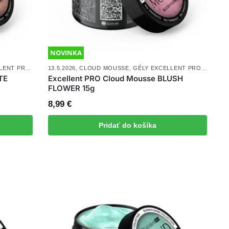
NOVINKA
LENT PRO
,
NOVINKY
13.5.2026
,
UV/LED GÉLY
,
CLOUD MOUSSE
,
GÉLY EXCELLENT PRO
,
NOVINK
TE
Excellent PRO Cloud Mousse BLUSH
FLOWER 15g
8,99
€
Pridať do košíka