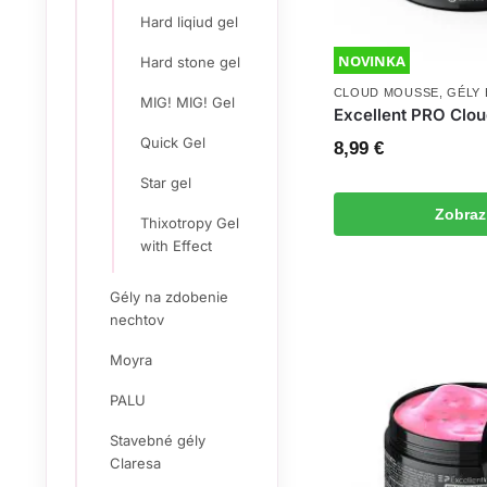
Hard liqiud gel
NOVINKA
Hard stone gel
CLOUD MOUSSE
,
GÉLY
MIG! MIG! Gel
Excellent PRO Clo
Quick Gel
8,99
€
Star gel
Zobraz
Thixotropy Gel
with Effect
Gély na zdobenie
nechtov
Moyra
PALU
Stavebné gély
Claresa