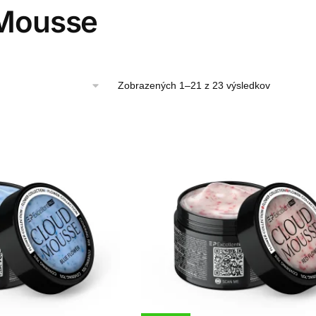
Mousse
Zoradené
Zobrazených 1–21 z 23 výsledkov
podľa
najnovšíc