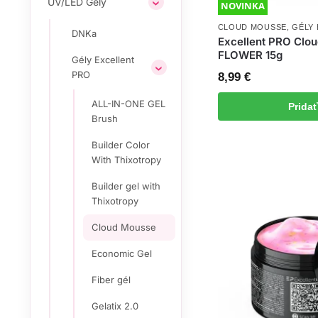
UV/LED Gély
NOVINKA
CLOUD MOUSSE
,
GÉLY
DNKa
Excellent PRO Clo
FLOWER 15g
Gély Excellent
PRO
8,99
€
ALL-IN-ONE GEL
Prida
Brush
Builder Color
With Thixotropy
Builder gel with
Thixotropy
Cloud Mousse
Economic Gel
Fiber gél
Gelatix 2.0