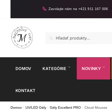
Skip
Skip
to
to
Zavolajte nám na +421 911 167 006
navigation
content
Hľadať:
Vyhľadávanie
DOMOV
KATEGÓRIE
NOVINKY
KONTAKT
Domov
/
UV/LED Gély
/
Gély Excellent PRO
/
Cloud Mousse