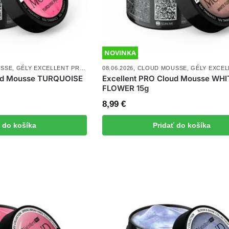
NOVINKA
USSE
,
GÉLY EXCELLENT PRO
,
NOVINKY
08.06.2026
,
UV/LED GÉLY
,
CLOUD MOUSSE
,
GÉLY EXCEL
oud Mousse TURQUOISE
Excellent PRO Cloud Mousse WHI
FLOWER 15g
8,99
€
ť do košíka
Pridať do košíka