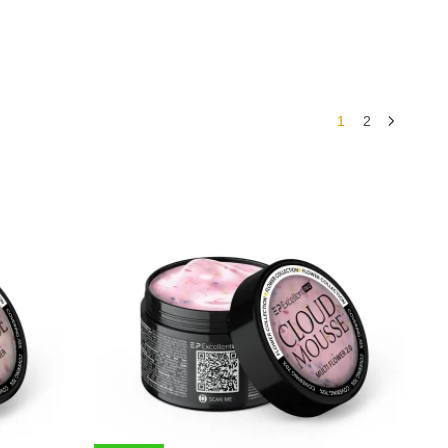
1
2
h