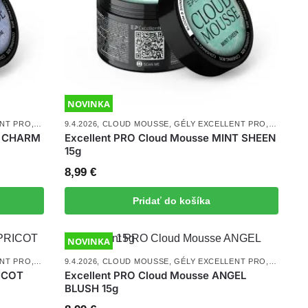
NOVINKA
ENT PRO
,
NOVINKY
9.4.2026
,
UV/LED GÉLY
,
CLOUD MOUSSE
,
GÉLY EXCELLENT PRO
,
NOVINKY
Y CHARM
Excellent PRO Cloud Mousse MINT SHEEN
15g
8,99
€
Pridať do košíka
NOVINKA
ENT PRO
,
NOVINKY
9.4.2026
,
UV/LED GÉLY
,
CLOUD MOUSSE
,
GÉLY EXCELLENT PRO
,
NOVINKY
RICOT
Excellent PRO Cloud Mousse ANGEL
BLUSH 15g