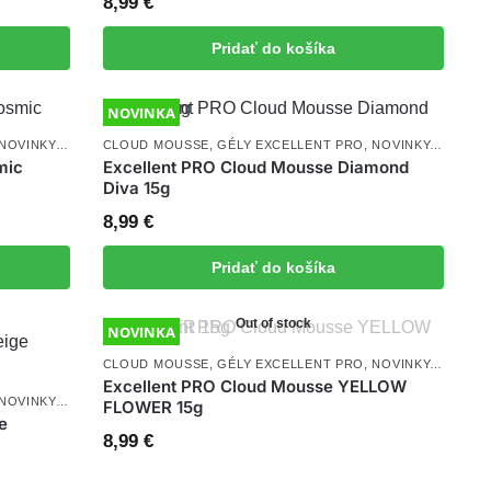
8,99
€
Pridať do košíka
NOVINKA
NOVINKY
,
UV/LED GÉLY
CLOUD MOUSSE
,
GÉLY EXCELLENT PRO
,
NOVINKY
,
UV/LED
mic
Excellent PRO Cloud Mousse Diamond
Diva 15g
8,99
€
Pridať do košíka
Out of stock
NOVINKA
CLOUD MOUSSE
,
GÉLY EXCELLENT PRO
,
NOVINKY
,
UV/LED
Excellent PRO Cloud Mousse YELLOW
NOVINKY
,
UV/LED GÉLY
FLOWER 15g
e
8,99
€