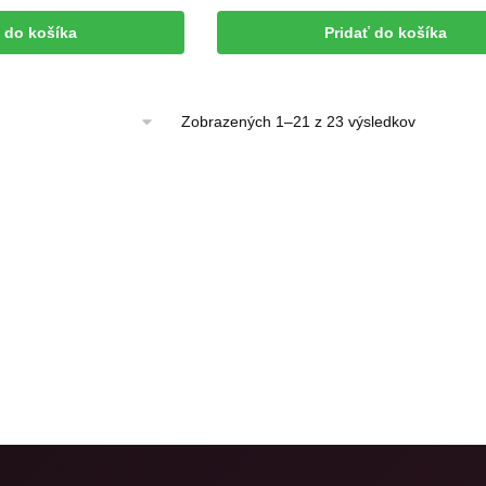
ť do košíka
Pridať do košíka
Zoradené
Zobrazených 1–21 z 23 výsledkov
podľa
najnovšíc