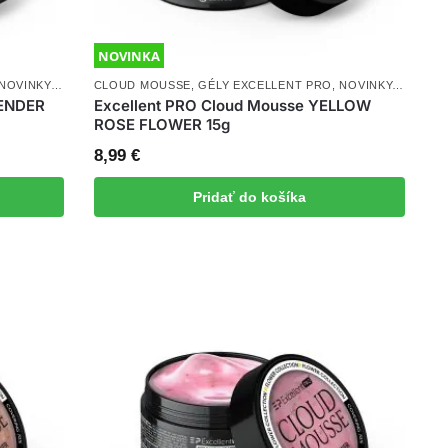
NOVINKA
NOVINKY
,
UV/LED GÉLY
CLOUD MOUSSE
,
GÉLY EXCELLENT PRO
,
NOVINKY
,
UV/LED
VENDER
Excellent PRO Cloud Mousse YELLOW
ROSE FLOWER 15g
8,99
€
Pridať do košíka