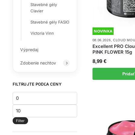
Stavebné gély
Clavier
Stavebné gély FASIO
NOVINKA
Victoria Vinn
08.06.2026
,
CLOUD MO
Excellent PRO Cl
Výpredaj
PINK FLOWER 15g
8,99
€
Zdobenie nechtov
Prida
FILTRUJTE PODĽA CENY
Minimálna
cena
Maximálna
cena
Filter