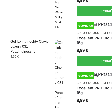
8,99
€
Prida
NOVINKA
CLOUD MOUSSE
,
GÉLY
Excellent PRO Clo
Gel lak na nechty Clavier
15g
Luxury 031 –
8,99
€
Peachfulness, 8ml
4,99
€
Prida
NOVINKA
CLOUD MOUSSE
,
GÉLY
Excellent PRO Clo
15g
8,99
€