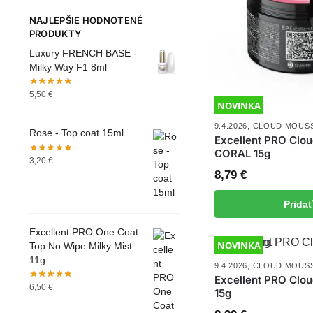
NAJLEPŠIE HODNOTENÉ
PRODUKTY
Luxury FRENCH BASE -
Milky Way F1 8ml
5,50
€
NOVINKA
9.4.2026
,
CLOUD MOUS
Rose - Top coat 15ml
Excellent PRO Clo
CORAL 15g
3,20
€
8,79
€
Prida
Excellent PRO One Coat
NOVINKA
Top No Wipe Milky Mist
11g
9.4.2026
,
CLOUD MOUS
Excellent PRO Cl
6,50
€
15g