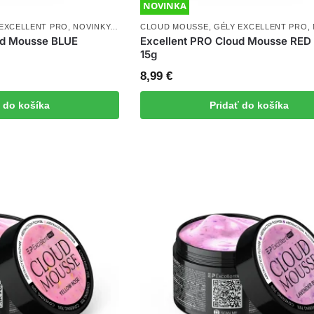
NOVINKA
 EXCELLENT PRO
,
NOVINKY
,
THIXOTROPY GEL WITH EFFECT
CLOUD MOUSSE
,
GÉLY EXCELLENT PRO
,
UV/LED GÉLY
,
ud Mousse BLUE
Excellent PRO Cloud Mousse RE
15g
8,99
€
ť do košíka
Pridať do košíka