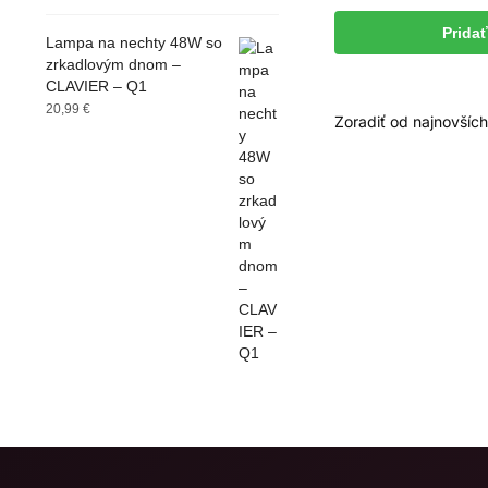
Prida
Lampa na nechty 48W so
zrkadlovým dnom –
CLAVIER – Q1
20,99
€