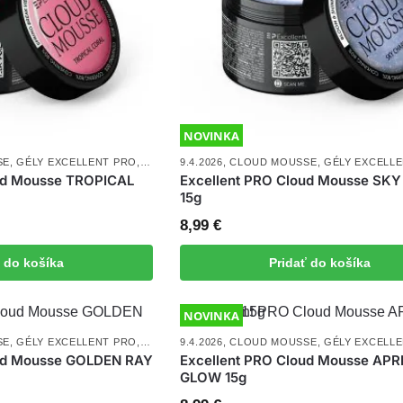
NOVINKA
SE
,
GÉLY EXCELLENT PRO
,
NOVINKY
9.4.2026
,
UV/LED GÉLY
,
CLOUD MOUSSE
,
GÉLY EXCELL
ud Mousse TROPICAL
Excellent PRO Cloud Mousse SK
15g
8,99
€
ť do košíka
Pridať do košíka
NOVINKA
SE
,
GÉLY EXCELLENT PRO
,
NOVINKY
9.4.2026
,
UV/LED GÉLY
,
CLOUD MOUSSE
,
GÉLY EXCELL
oud Mousse GOLDEN RAY
Excellent PRO Cloud Mousse AP
GLOW 15g