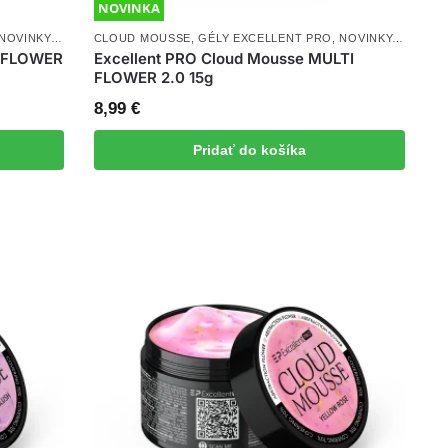
NOVINKA
NOVINKY
,
THIXOTROPY GEL WITH EFFECT
CLOUD MOUSSE
,
GÉLY EXCELLENT PRO
,
UV/LED GÉLY
,
NOVINKY
,
THIXOT
D FLOWER
Excellent PRO Cloud Mousse MULTI
FLOWER 2.0 15g
8,99
€
Pridať do košíka