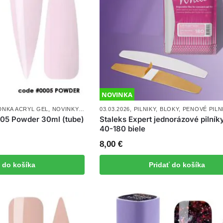
NOVINKA
DNKA ACRYL GEL
,
NOVINKY
,
POLYGÉL A AKRYLGÉL,
03.03.2026
,
PILNIKY, BLOKY, PENOVÉ PILN
,
UV/LED GÉLY
005 Powder 30ml (tube)
Staleks Expert jednorázové pilník
40-180 biele
8,00
€
ť do košíka
Pridať do košíka