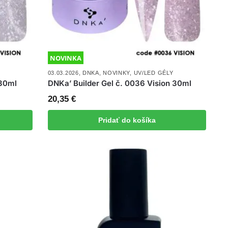
NOVINKA
03.03.2026
,
DNKA
,
NOVINKY
,
UV/LED GÉLY
 30ml
DNKa’ Builder Gel č. 0036 Vision 30ml
20,35
€
Pridať do košíka