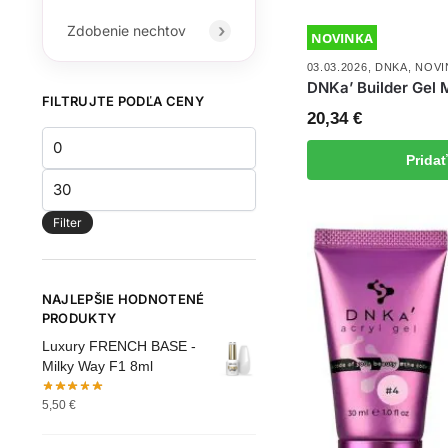
Zdobenie nechtov
NOVINKA
03.03.2026
,
DNKA
,
NOVI
DNKa’ Builder Gel
FILTRUJTE PODĽA CENY
20,34
€
Minimálna
Prida
cena
Maximálna
cena
Filter
NAJLEPŠIE HODNOTENÉ
PRODUKTY
Luxury FRENCH BASE -
Milky Way F1 8ml
5,50
€