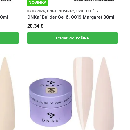
NOVINKA
03.03.2026
,
DNKA
,
NOVINKY
,
UV/LED GÉLY
30ml
DNKa’ Builder Gel č. 0019 Margaret 30ml
20,34
€
Pridať do košíka