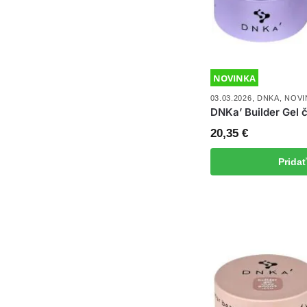
NOVINKA
03.03.2026
,
DNKA
,
NOVI
DNKa’ Builder Gel 
20,35
€
Prida