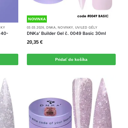
NOVINKA
IKY
03.03.2026
,
DNKA
,
NOVINKY
,
UV/LED GÉLY
-40-
DNKa’ Builder Gel č. 0049 Basic 30ml
20,35
€
Pridať do košíka