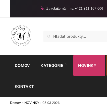
Skip
Skip
to
to
Zavolajte nám na +421 911 167 006
navigation
content
Hľadať:
Vyhľadávanie
DOMOV
KATEGÓRIE
NOVINKY
KONTAKT
Domov
/
NOVINKY
/
03.03.2026