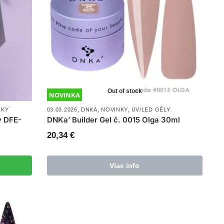
Out of stock
NOVINKA
IKY
03.03.2026
,
DNKA
,
NOVINKY
,
UV/LED GÉLY
y DFE-
DNKa’ Builder Gel č. 0015 Olga 30ml
20,34
€
Viac info