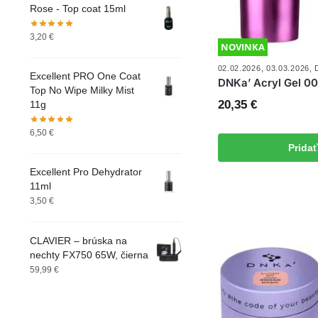
Rose - Top coat 15ml
3,20
€
NOVINKA
02.02.2026
,
03.03.2026
,
Excellent PRO One Coat
DNKa’ Acryl Gel 00
Top No Wipe Milky Mist
20,35
€
11g
6,50
€
Prida
Excellent Pro Dehydrator
11ml
3,50
€
CLAVIER – brúska na
nechty FX750 65W, čierna
59,99
€