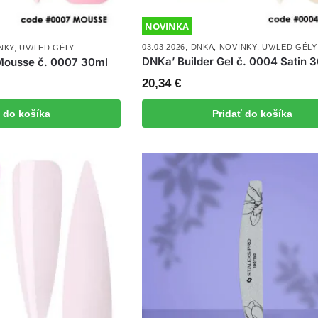
NOVINKA
03.03.2026
,
DNKA
,
NOVINKY
,
UV/LED GÉLY
NKY
,
UV/LED GÉLY
DNKa’ Builder Gel č. 0004 Satin 
 Mousse č. 0007 30ml
20,34
€
ť do košíka
Pridať do košíka