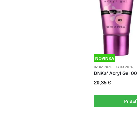
NOVINKA
02.02.2026
,
03.03.2026
,
DNKa’ Acryl Gel 0
20,35
€
Prida