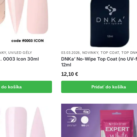
NKY
,
UV/LED GÉLY
03.03.2026
,
NOVINKY
,
TOP COAT
,
TOP DN
č. 0003 Icon 30ml
DNKa’ No-Wipe Top Coat (no UV-fi
12ml
12,10
€
ť do košíka
Pridať do košíka