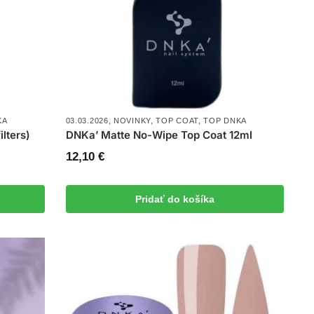
KA
03.03.2026
,
NOVINKY
,
TOP COAT
,
TOP DNKA
lters)
DNKa’ Matte No-Wipe Top Coat 12ml
12,10
€
Pridať do košíka