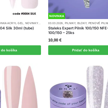
NOVINKA
DNKA ACRYL GEL
,
NOVINKY
,
POLYGÉL A AKRYLGÉL
03.03.2026
,
PILNIKY, BLOKY, PENOVÉ PILN
,
POLYGÉL A AKRYLGÉL,
04 Silk 30ml (tube)
Staleks Expert Pilník 100/150 NFE
100/150 – 25ks
10,00
€
ť do košíka
Pridať do košíka