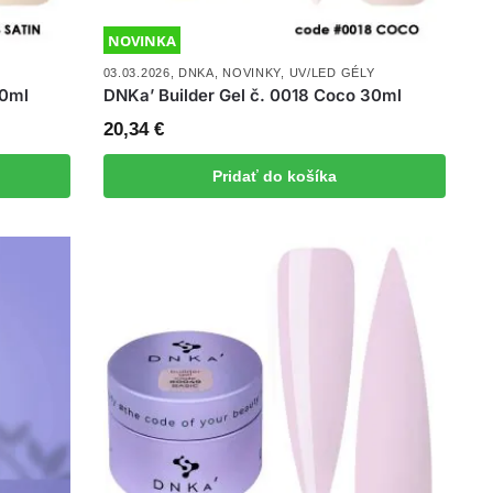
NOVINKA
03.03.2026
,
DNKA
,
NOVINKY
,
UV/LED GÉLY
30ml
DNKa’ Builder Gel č. 0018 Coco 30ml
20,34
€
Pridať do košíka