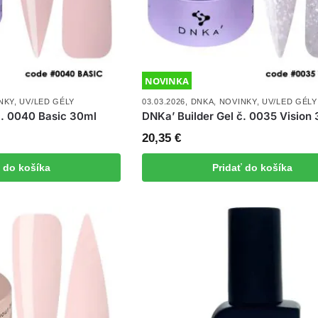
NOVINKA
NKY
,
UV/LED GÉLY
03.03.2026
,
DNKA
,
NOVINKY
,
UV/LED GÉLY
č. 0040 Basic 30ml
DNKa’ Builder Gel č. 0035 Vision
20,35
€
ť do košíka
Pridať do košíka