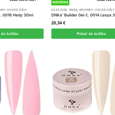
NOVINKA
NKY
,
UV/LED GÉLY
03.03.2026
,
DNKA
,
NOVINKY
,
UV/LED GÉLY
č. 0016 Hedy 30ml
DNKa’ Builder Gel č. 0014 Lesya 
20,34
€
ť do košíka
Pridať do košíka