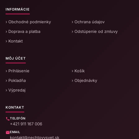
INFORMÁCIE
› Obchodné podmienky
› Ochrana údajov
› Doprava a platba
› Odstúpenie od zmluvy
› Kontakt
MÔJ ÚČET
› Prihlásenie
› Košík
› Pokladňa
› Objednávky
› Výpredaj
KONTAKT
TELEFÓN
+421 911 167 006
EMAIL
kontakt@nechtovysvet.sk