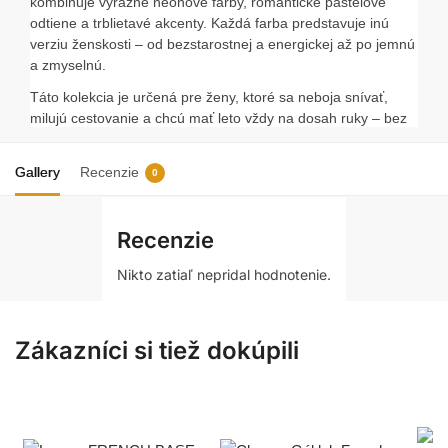
kombinuje výrazné neónové farby, romantické pastelové
odtiene a trblietavé akcenty. Každá farba predstavuje inú
verziu ženskosti – od bezstarostnej a energickej až po jemnú
a zmyselnú.
Táto kolekcia je určená pre ženy, ktoré sa neboja snívať,
milujú cestovanie a chcú mať leto vždy na dosah ruky – bez
ohľadu na počasie.
Tropical Escape
vás prenesie na
exotickú pláž vždy, keď sa pozriete na svoje nechty.
Gallery
Recenzie
0
Recenzie
Nikto zatiaľ nepridal hodnotenie.
Zákazníci si tiež dokúpili