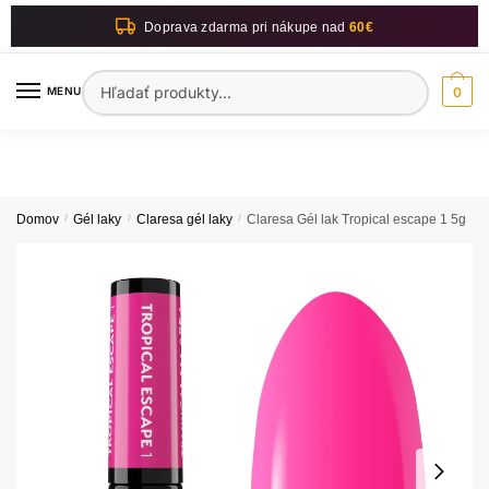
Skip
Skip
Doprava zdarma pri nákupe nad
60€
to
to
navigation
content
Hľadať:
MENU
0
Domov
/
Gél laky
/
Claresa gél laky
/
Claresa Gél lak Tropical escape 1 5g