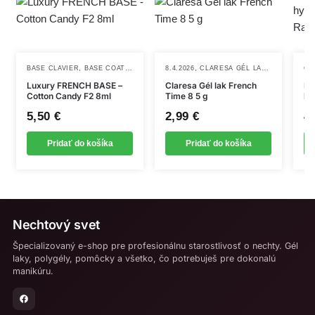
,
,
,
,
,
BASE CLAVIER
BASE COAT
NOVINKY
8.4.2026
TEKUTÉ PRÍPRAVKY
CLARESA GÉL LAKY
NOVINKY
CL
Luxury FRENCH BASE –
Claresa Gél lak French
Na
Cotton Candy F2 8ml
Time 8 5 g
hy
07
5,50
€
2,99
€
4
8m
Pridať do košíka
Pridať do košíka
Nechtový svet
Špecializovaný e-shop pre profesionálnu starostlivosť o nechty. Gél
laky, polygély, pomôcky a všetko, čo potrebuješ pre dokonalú
manikúru.