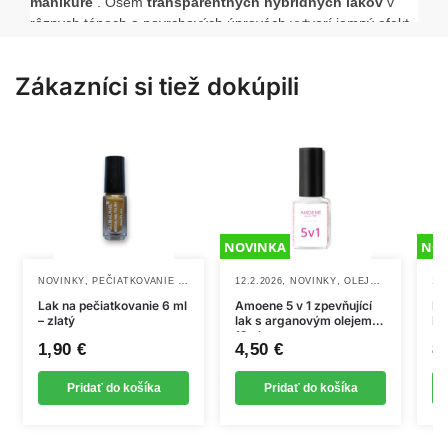
manikúre
. Osem
transparentných hybridných lakov
v
rôznych tónoch a povrchových úpravách vytvorí jemný efekt
a zároveň vám umožní vybrať si svoj obľúbený telový odtieň
alebo dokonca rozbiť klasický vzhľad nádychom trblietok.
Zákazníci si tiež dokúpili
NOVINKA
NOV
,
,
,
NOVINKY
PEČIATKOVANIE + OMBRE
12.2.2026
NOVINKY
OLEJČEKY, REGENERÁCIA NECHTOV
13.
Lak na pečiatkovanie 6 ml
Amoene 5 v 1 zpevňující
Ex
– zlatý
lak s arganovým olejem,
Mo
12ml
15
1,90
€
4,50
€
8
Pridať do košíka
Pridať do košíka