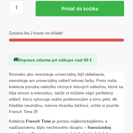
množstvo
Pridať do košíka
Claresa
Gél
lak
French
Zostáva iba 2 kusov na sklade!
Time
7
5
Doprava zdarma pri nákupe nad 60 €
g
Rovnako ako neexistuje univerzálny štýl obliekania,
neexistuje ani univerzálny odtieň telovej farby. Preto naša
kolekcia ponúka niekoľko rôznych telových odtieňov, ktoré sa
líšia tónom a intenzitou, takže si môžete nájsť perfektný
odtieň, ktorý vyhovuje vašim preferenciám a tónu pleti. Ak
hľadáte neutrálnu, mierne tmavšiu béžovú, určite si pozrite
French Time
7!
Kolekcia
French Time
je poctou najikonickejšiemu a
nadčasovému štýlu nechtového dizajnu –
francúzskej