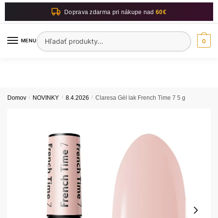
Skip
Skip
Doprava zdarma pri nákupe nad
60€
to
to
navigation
content
Hľadať:
MENU
0
Domov
/
NOVINKY
/
8.4.2026
/
Claresa Gél lak French Time 7 5 g