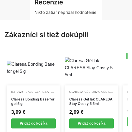
Recenzie
Získajte profesionálny vzhľad nechtov jednoducho a
Nikto zatiaľ nepridal hodnotenie.
pohodlne!
Zákazníci si tiež dokúpili
-
,
,
,
,
,
,
8.4.2026
BASE CLARESA
BASE COAT
CLARESA GÉL LAKY
NOVINKY
TEKUTÉ PRÍPRAVKY
GÉL LAKY
NOVINKY
NO
Claresa Bonding Base for
Claresa Gél lak CLARESA
Po
gel 5 g
Stay Cossy 5 5ml
4
3,99
€
2,99
€
Pridať do košíka
Pridať do košíka