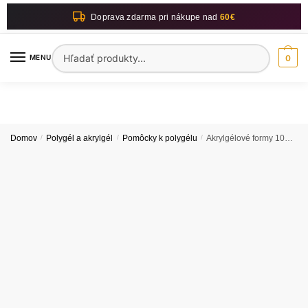
Skip
Skip
Doprava zdarma pri nákupe nad
60€
to
to
navigation
content
Hľadať:
MENU
0
Domov
/
Polygél a akrylgél
/
Pomôcky k polygélu
/
Akrylgélové formy 100 ks.