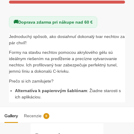
Doprava zdarma pri nákupe nad 60 €
Jednoduchý spôsob, ako dosiahnuť dokonalý tvar nechtov za
pár chvíľ!
Formy na stavbu nechtov pomocou akrylového gélu sú
ideálnym riešením na predĺženie a precízne vytvarovanie
nechtov. Ich profilovaný tvar zabezpečuje perfektný tunel,
jemnú líniu a dokonalú C-krivku.
Prečo si ich zamilujete?
Alternatíva k papierovým šablónam
: Žiadne starosti s
ich aplikáciou.
Jednoduché použitie
: Perfektné aj pre začiatočníkov.
Odolnosť a flexibilita
: Formy sú opakovane použiteľné,
Gallery
Recenzie
0
ľahko sa odlepia bez poškodenia materiálu.
Variabilita veľkostí
: Balenie obsahuje 10 rôznych
veľkostí, aby ste si mohli vybrať presne podľa potreby.