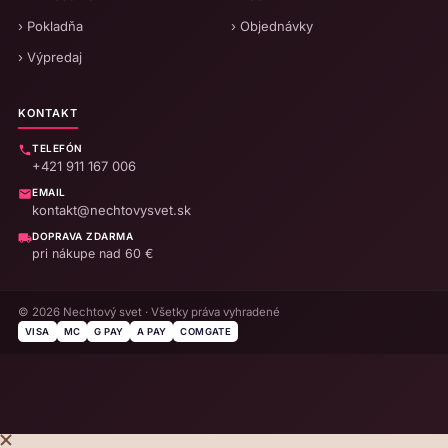
› Pokladňa
› Objednávky
› Výpredaj
KONTAKT
TELEFÓN
+421 911 167 006
EMAIL
kontakt@nechtovysvet.sk
DOPRAVA ZDARMA
pri nákupe nad 60 €
© 2026 Nechtový svet · Všetky práva vyhradené
VISA
MC
G PAY
A PAY
COMGATE