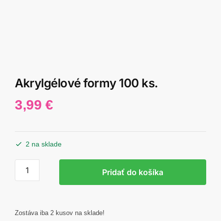
Akrylgélové formy 100 ks.
3,99
€
2 na sklade
množstvo
Pridať do košíka
Akrylgélové
formy
100
ks.
Zostáva iba 2 kusov na sklade!