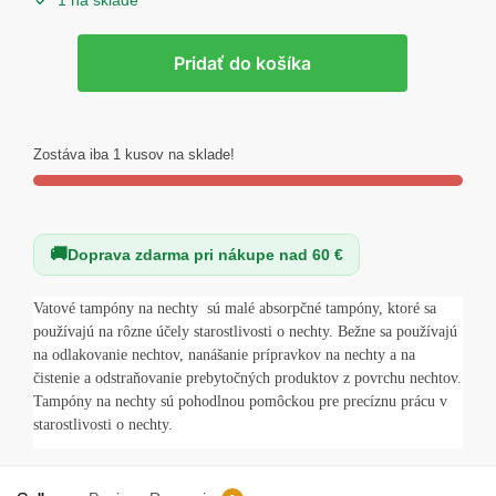
1 na sklade
množstvo
Pridať do košíka
Buničina
na
nechty
–
Zostáva iba 1 kusov na sklade!
325
ks
Clavier
Doprava zdarma pri nákupe nad 60 €
v
nádobe
Vatové tampóny na nechty
sú malé absorpčné tampóny, ktoré sa
používajú na rôzne účely starostlivosti o nechty. Bežne sa používajú
na odlakovanie nechtov, nanášanie prípravkov na nechty a na
čistenie a odstraňovanie prebytočných produktov z povrchu nechtov.
Tampóny na nechty sú pohodlnou pomôckou pre precíznu prácu v
starostlivosti o nechty.