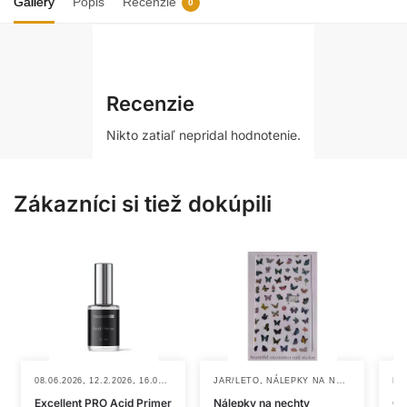
Gallery
Popis
Recenzie
0
Recenzie
Nikto zatiaľ nepridal hodnotenie.
Zákazníci si tiež dokúpili
,
,
,
,
,
,
,
08.06.2026
12.2.2026
16.03.2026
NOVINKY
JAR/LETO
PRIMER
NÁLEPKY NA NECHTY
PRIMER EXCELLENT PRO
NOVIN
NO
Excellent PRO Acid Primer
Nálepky na nechty
Cl