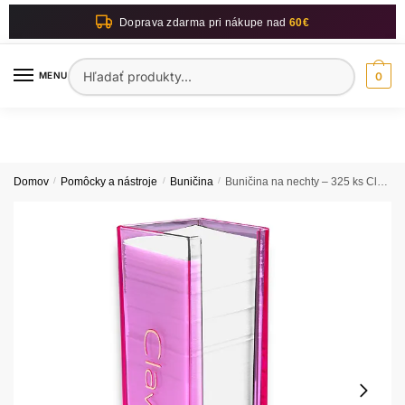
Skip
Skip
Doprava zdarma pri nákupe nad
60€
to
to
navigation
content
Hľadať:
MENU
0
Domov
/
Pomôcky a nástroje
/
Buničina
/
Buničina na nechty – 325 ks Clavier v nádobe