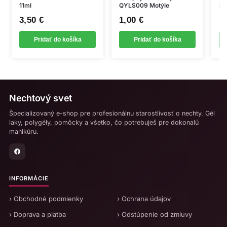
11ml
QYLS009 Motýle
le
3,50
€
1,00
€
1
Pridať do košíka
Pridať do košíka
Nechtový svet
Špecializovaný e-shop pre profesionálnu starostlivosť o nechty. Gél
laky, polygély, pomôcky a všetko, čo potrebuješ pre dokonalú
manikúru.
INFORMÁCIE
› Obchodné podmienky
› Ochrana údajov
› Doprava a platba
› Odstúpenie od zmluvy