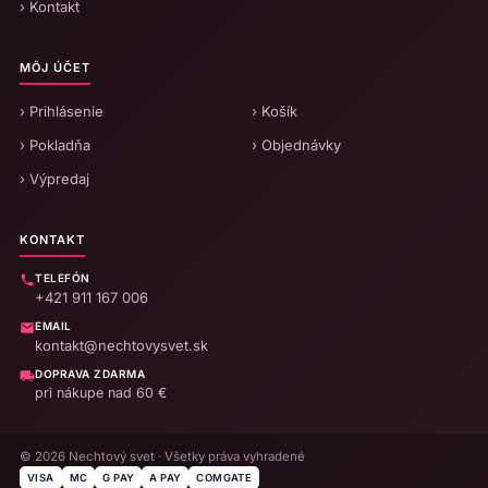
› Kontakt
MÔJ ÚČET
› Prihlásenie
› Košík
› Pokladňa
› Objednávky
› Výpredaj
KONTAKT
TELEFÓN
+421 911 167 006
EMAIL
kontakt@nechtovysvet.sk
DOPRAVA ZDARMA
pri nákupe nad 60 €
© 2026 Nechtový svet · Všetky práva vyhradené
VISA
MC
G PAY
A PAY
COMGATE