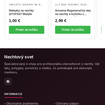
,
,
,
,
JAR/LETO
NÁLEPKY NA NECHTY
NOVINKY
12.2.2026
NOVINKY
OLEJČEKY, REGENERÁCIA NECHTOV
CL
Nálepky na nechty
Amoena Regeneračný olej
Cl
QYSF007 Motýle
na nechty a kožičku v
pu
okolí nechtov 12 ml
1,00
€
2,99
€
2
Pridať do košíka
Pridať do košíka
Nechtový svet
Špecializovaný e-shop pre profesionálnu starostlivosť o nechty. Gél
laky, polygély, pomôcky a všetko, čo potrebuješ pre dokonalú
manikúru.
INFORMÁCIE
› Obchodné podmienky
› Ochrana údajov