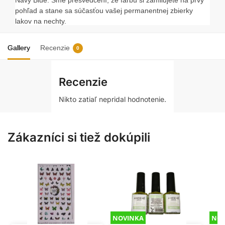
pohľad a stane sa súčasťou vašej permanentnej zbierky
lakov na nechty.
VLASTNOSTI:
Gallery
Recenzie
0
bezproblémová aplikácia, bez zaplavenia nechtovej
kožičky
intenzívny lesk
Recenzie
ideálna, stredná hustota
Nikto zatiaľ nepridal hodnotenie.
trvanlivosť do 3 týždňov
kapacita: 5 g
Zákazníci si tiež dokúpili
NOVINKA
NOV