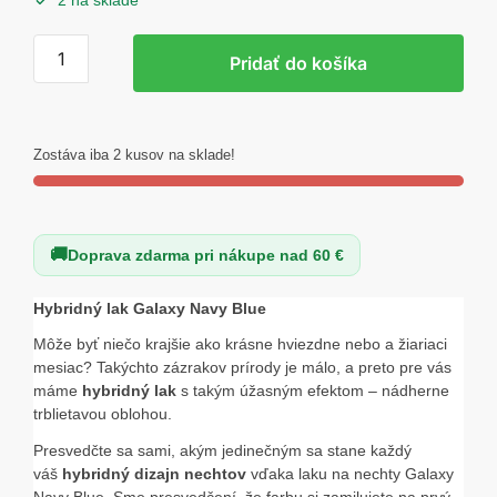
2 na sklade
množstvo
Pridať do košíka
Claresa
gel
lak
Galaxy
Zostáva iba 2 kusov na sklade!
Navy
Blue
5g
Doprava zdarma pri nákupe nad 60 €
Hybridný lak Galaxy Navy Blue
Môže byť niečo krajšie ako krásne hviezdne nebo a žiariaci
mesiac? Takýchto zázrakov prírody je málo, a preto pre vás
máme
hybridný lak
s takým úžasným efektom – nádherne
trblietavou oblohou.
Presvedčte sa sami, akým jedinečným sa stane každý
váš
hybridný dizajn nechtov
vďaka laku na nechty Galaxy
Navy Blue. Sme presvedčení, že farbu si zamilujete na prvý