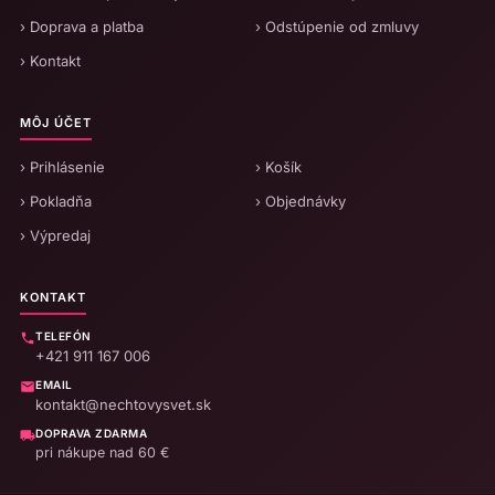
› Doprava a platba
› Odstúpenie od zmluvy
› Kontakt
MÔJ ÚČET
› Prihlásenie
› Košík
› Pokladňa
› Objednávky
› Výpredaj
KONTAKT
TELEFÓN
+421 911 167 006
EMAIL
kontakt@nechtovysvet.sk
DOPRAVA ZDARMA
pri nákupe nad 60 €