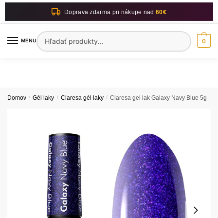
Skip
Skip
Doprava zdarma pri nákupe nad
60€
to
to
navigation
content
Hľadať:
MENU
0
Domov
/
Gél laky
/
Claresa gél laky
/
Claresa gel lak Galaxy Navy Blue 5g