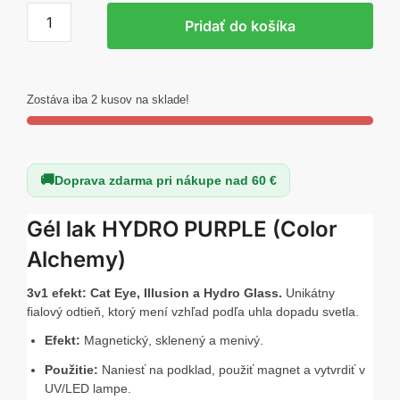
množstvo
Pridať do košíka
Claresa
Gel-
lak
Hydro
Zostáva iba 2 kusov na sklade!
purple
5
g
Doprava zdarma pri nákupe nad 60 €
Gél lak HYDRO PURPLE (Color
Alchemy)
3v1 efekt: Cat Eye, Illusion a Hydro Glass.
Unikátny
fialový odtieň, ktorý mení vzhľad podľa uhla dopadu svetla.
Efekt:
Magnetický, sklenený a menivý.
Použitie:
Naniesť na podklad, použiť magnet a vytvrdiť v
UV/LED lampe.