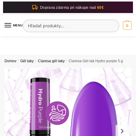
Skip
Skip
Doprava zdarma pri nákupe nad
60€
to
to
navigation
content
Hľadať:
MENU
0
Domov
/
Gél laky
/
Claresa gél laky
/
Claresa Gel-lak Hydro purple 5 g