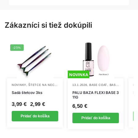
Zákazníci si tiež dokúpili
-25%
NOVINKA
,
,
,
,
NOVINKY
ŠTETCE NA NECHTY, OPRAŠOVAKY
13.1.2026
BASE COAT
BASE PALU
NOVI
NÁ
Sadá štetcov 3ks
PALU BAZA FLEXI BASE 3
Ná
11G
Pôvodná
Aktuálna
3,99
€
2,99
€
1
6,50
€
cena
cena
Pridať do košíka
bola:
je:
Pridať do košíka
3,99 €.
2,99 €.