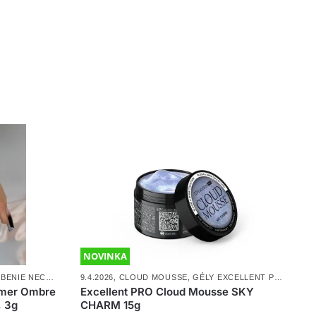
ladovej bázy (odporúčame
Claresa Bonding Base for Gel
).
e požadovaný tvar.
schopnosti minimalizujete čas pilovania.
NOVINKA
NIE NECHTOV
,
NOVINKY
9.4.2026
,
,
PEČIATKOVANIE + OMBRE
CLOUD MOUSSE
,
GÉLY EXCELLENT PRO
,
NOVI
omer Ombre
Excellent PRO Cloud Mousse SKY
, 3g
CHARM 15g