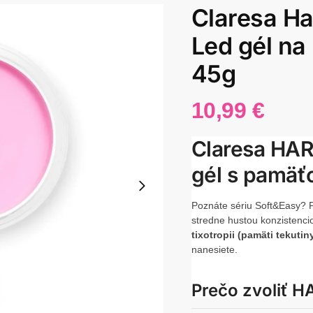
Claresa Ha
Led gél na
45g
10,99
€
Claresa HA
gél s pamäť
Poznáte sériu Soft&Easy? 
stredne hustou konzistenci
tixotropii (pamäti tekutin
nanesiete.
Prečo zvoliť 