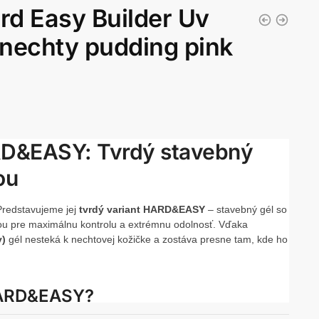
rd Easy Builder Uv
 nechty pudding pink
RD&EASY: Tvrdý stavebný
ou
Predstavujeme jej
tvrdý variant HARD&EASY
– stavebný gél so
ou pre maximálnu kontrolu a extrémnu odolnosť. Vďaka
y)
gél nesteká k nechtovej kožičke a zostáva presne tam, kde ho
HARD&EASY?