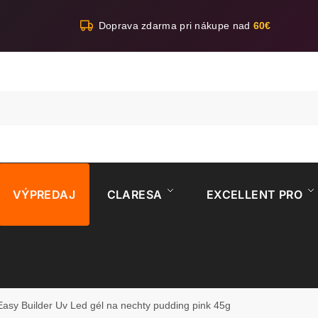
Doprava zdarma pri nákupe nad
60€
VÝPREDAJ
CLARESA
EXCELLENT PRO
Easy Builder Uv Led gél na nechty pudding pink 45g