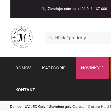
Skip
Skip
to
to
Zavolajte nám na +421 911 167 006
navigation
content
Hľadať:
Vyhľadávanie
DOMOV
KATEGÓRIE
NOVINKY
KONTAKT
Domov
/
UV/LED Gély
/
Stavebné gély Claresa
/
Claresa Hard 