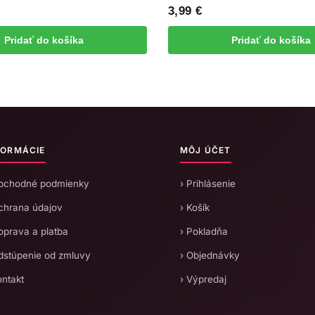
3,99
€
Pridať do košíka
Pridať do košíka
FORMÁCIE
MÔJ ÚČET
Obchodné podmienky
› Prihlásenie
chrana údajov
› Košík
oprava a platba
› Pokladňa
dstúpenie od zmluvy
› Objednávky
ontakt
› Výpredaj