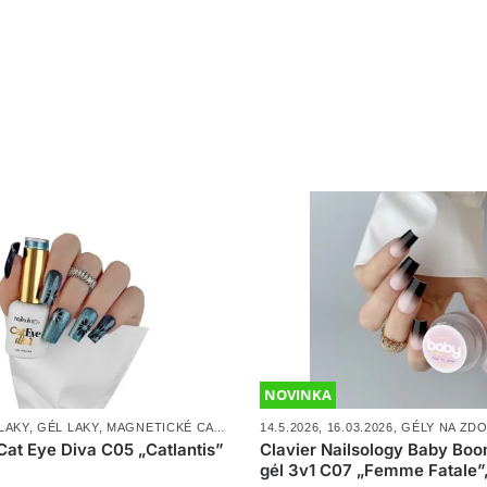
Vyžaduje použitie podk
Naneste gél a vytvarujt
Vďaka samovyrovnávacej 
NOVINKA
LAKY
,
GÉL LAKY
,
MAGNETICKÉ CAT EYE DIVA
14.5.2026
,
NOVINKY
,
16.03.2026
,
GÉLY NA ZDOBE
Cat Eye Diva C05 „Catlantis”
Clavier Nailsology Baby Bo
gél 3v1 C07 „Femme Fatale”