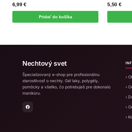
6,99
€
5,50
€
Pridať do košíka
Nechtový svet
IN
Špecializovaný e-shop pre profesionálnu
› 
starostlivosť o nechty. Gél laky, polygély,
pomôcky a všetko, čo potrebuješ pre dokonalú
› O
manikúru.
› D
› O
› K