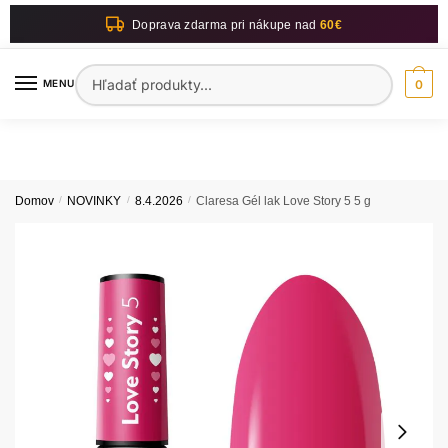
Skip
Skip
Doprava zdarma pri nákupe nad
60€
to
to
navigation
content
Hľadať:
MENU
0
Domov
/
NOVINKY
/
8.4.2026
/
Claresa Gél lak Love Story 5 5 g