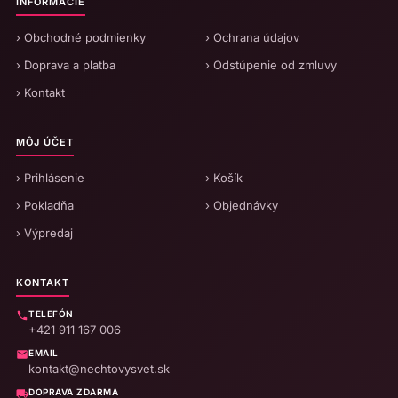
INFORMÁCIE
› Obchodné podmienky
› Ochrana údajov
› Doprava a platba
› Odstúpenie od zmluvy
› Kontakt
MÔJ ÚČET
› Prihlásenie
› Košík
› Pokladňa
› Objednávky
› Výpredaj
KONTAKT
TELEFÓN
+421 911 167 006
EMAIL
kontakt@nechtovysvet.sk
DOPRAVA ZDARMA