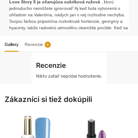
Love Story 5 je očarujúca cukríková ružová
, ktorú
jednoducho nemôžete ignorovať! Aj keď bola vytvorená s
ohľadom na Valentína, nádych jari v nej rozhodne nechýba.
Svojou farbou pripomína rozkvitnuté hortenzie, georgíny a
hyacinty, takže radostnú atmosféru okamžite pocítite. Keď sa
chystáte na rande, zvoľte túto farbu – a ktovie, možno vás
vaša polovička prekvapí kyticou kvetov v tomto odtieni?
Gallery
Recenzie
0
VLASTNOSTI:
bezproblémová aplikácia, bez zaplavenia nechtovej
Recenzie
kožičky
intenzívny lesk
Nikto zatiaľ nepridal hodnotenie.
ideálna, stredná hustota
trvanlivosť do 3 týždňov
kapacita: 5 g
Zákazníci si tiež dokúpili