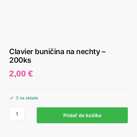
Clavier buničina na nechty –
200ks
2,00
€
3 na sklade
množstvo
Pridať do košíka
Clavier
buničina
na