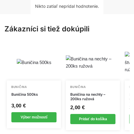
Nikto zatiaľ nepridal hodnotenie.
Zákazníci si tiež dokúpili
Tento
BUNIČINA
BUNIČINA
BU
Buničina 500ks
Buničina na nechty –
St
produkt
200ks ružová
št
má
ks
3,00
€
2,00
€
3
viacero
variantov.
Výber možností
Pridať do košíka
Možnosti
si