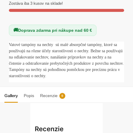
nechty
Zostáva iba 3 kusov na sklade!
–
200ks
Doprava zdarma pri nákupe nad 60 €
Vatové tampóny na nechty
sú malé absorpčné tampóny, ktoré sa
používajú na rôzne účely starostlivosti o nechty. Bežne sa používajú
na odlakovanie nechtov, nanášanie prípravkov na nechty a na
čistenie a odstraňovanie prebytočných produktov z povrchu nechtov.
Tampóny na nechty sú pohodlnou pomôckou pre precíznu prácu v
starostlivosti o nechty.
Gallery
Popis
Recenzie
0
Recenzie