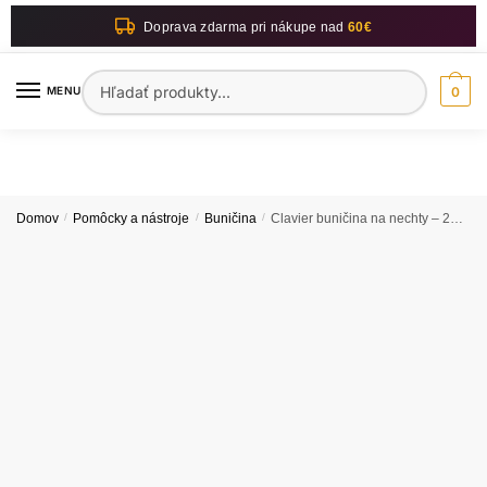
Skip
Skip
Doprava zdarma pri nákupe nad
60€
to
to
navigation
content
Hľadať:
MENU
0
Domov
/
Pomôcky a nástroje
/
Buničina
/
Clavier buničina na nechty – 200ks