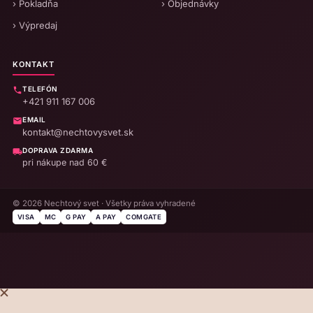
› Pokladňa
› Objednávky
› Výpredaj
KONTAKT
TELEFÓN
+421 911 167 006
EMAIL
kontakt@nechtovysvet.sk
DOPRAVA ZDARMA
pri nákupe nad 60 €
© 2026 Nechtový svet · Všetky práva vyhradené
VISA
MC
G PAY
A PAY
COMGATE