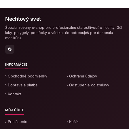
môžete
vybrať
na
Nechtový svet
stránke
Špecializovaný e-shop pre profesionálnu starostlivosť o nechty. Gél
produktu.
laky, polygély, pomôcky a všetko, čo potrebuješ pre dokonalú
manikúru.
INFORMÁCIE
› Obchodné podmienky
› Ochrana údajov
› Doprava a platba
› Odstúpenie od zmluvy
› Kontakt
MÔJ ÚČET
› Prihlásenie
› Košík