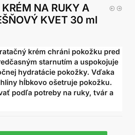
 KRÉM NA RUKY A
EŠŇOVÝ KVET 30 ml
ratačný krém chráni pokožku pred
redčasným starnutím a uspokojuje
očnej hydratácie pokožky. Vďaka
 hliny hĺbkovo ošetruje pokožku.
ať podľa potreby na ruky, tvár a