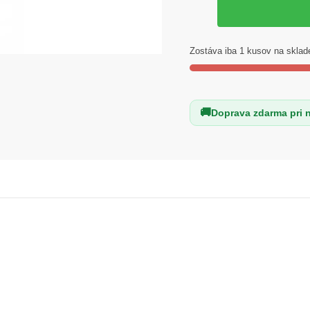
DERMOKIL
KRÉM
NA
Zostáva iba 1 kusov na sklad
RUKY
A
TELO
Doprava zdarma pri 
ČEREŠŇOVÝ
KVET
30
ml