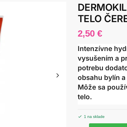
DERMOKIL
TELO ČER
2,50
€
Intenzívne hyd
vysušením a p
potrebu dodat
obsahu bylín a
Môže sa použív
telo.
1 na sklade
množstvo