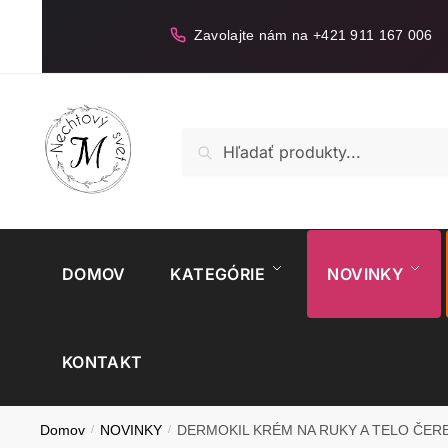
Skip
Skip
to
to
Zavolajte nám na +421 911 167 006
navigation
content
Hľadať:
Vyhľadávanie
DOMOV
KATEGÓRIE
NOVINKY
KONTAKT
Domov
/
NOVINKY
/
DERMOKIL KRÉM NA RUKY A TELO ČERE