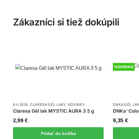
Zákazníci si tiež dokúpili
NOVINKA
8.4.2026
,
CLARESA GÉL LAKY
,
NOVINKY
DNKA GÉL LA
Claresa Gél lak MYSTIC AURA 3 5 g
DNKa’ Color
2,99
€
9,35
€
Pridať do košíka