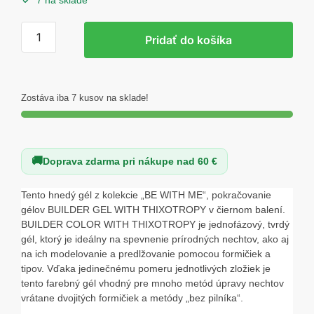
7 na sklade
množstvo
Pridať do košíka
Excellent
PRO
Builder
Color
Zostáva iba 7 kusov na sklade!
With
Thixotropy
Dark
Doprava zdarma pri nákupe nad 60 €
Bronze
15g
Tento hnedý gél z kolekcie „BE WITH ME“, pokračovanie
gélov BUILDER GEL WITH THIXOTROPY v čiernom balení.
BUILDER COLOR WITH THIXOTROPY je jednofázový, tvrdý
gél, ktorý je ideálny na spevnenie prírodných nechtov, ako aj
na ich modelovanie a predlžovanie pomocou formičiek a
tipov. Vďaka jedinečnému pomeru jednotlivých zložiek je
tento farebný gél vhodný pre mnoho metód úpravy nechtov
vrátane dvojitých formičiek a metódy „bez pilníka“.