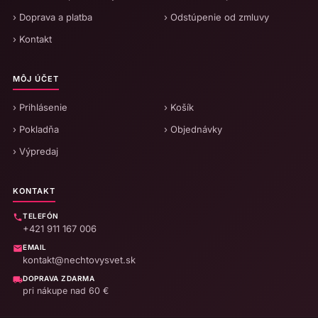
› Doprava a platba
› Odstúpenie od zmluvy
› Kontakt
MÔJ ÚČET
› Prihlásenie
› Košík
› Pokladňa
› Objednávky
› Výpredaj
KONTAKT
TELEFÓN
+421 911 167 006
EMAIL
kontakt@nechtovysvet.sk
DOPRAVA ZDARMA
pri nákupe nad 60 €