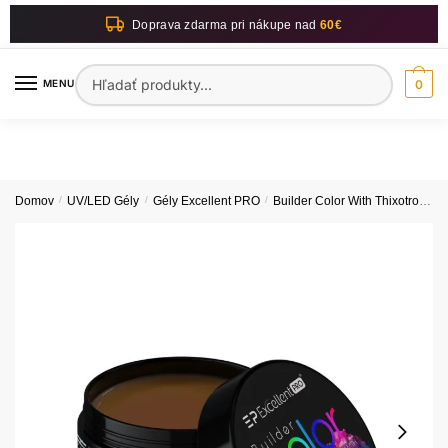
Skip
Skip
Doprava zdarma pri nákupe nad
60€
to
to
navigation
content
Hľadať:
MENU
0
Domov
/
UV/LED Gély
/
Gély Excellent PRO
/
Builder Color With Thixotropy