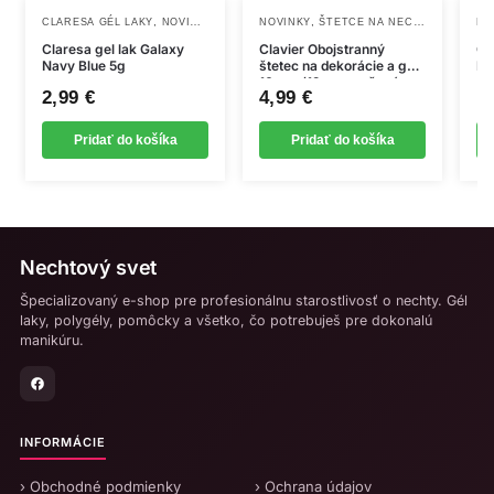
Krátke, dlhé a extra dlhé predĺženia
,
,
CLARESA GÉL LAKY
NOVINKY
NOVINKY
ŠTETCE NA NECHTY, OPRAŠOVAKY
NO
Dodatky
Claresa gel lak Galaxy
Clavier Obojstranný
Cl
Navy Blue 5g
štetec na dekorácie a gél
Mu
Spevnenie prirodzenej nechtovej platničky
10 mm/12 mm, ružový
2,99
€
4,99
€
1
Pridať do košíka
Pridať do košíka
Nechtový svet
Špecializovaný e-shop pre profesionálnu starostlivosť o nechty. Gél
laky, polygély, pomôcky a všetko, čo potrebuješ pre dokonalú
manikúru.
INFORMÁCIE
› Obchodné podmienky
› Ochrana údajov