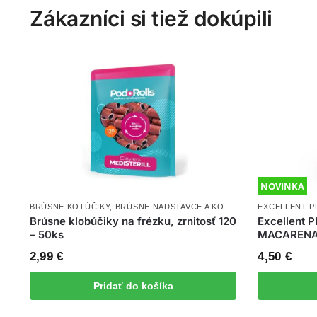
Zákazníci si tiež dokúpili
NOVINKA
BRÚSNE KOTÚČIKY
,
BRÚSNE NADSTAVCE A KOTÚČE
,
NOVINKY
EXCELLENT P
Brúsne klobúčiky na frézku, zrnitosť 120
Excellent 
– 50ks
MACARENA 
2,99
€
4,50
€
Pridať do košíka