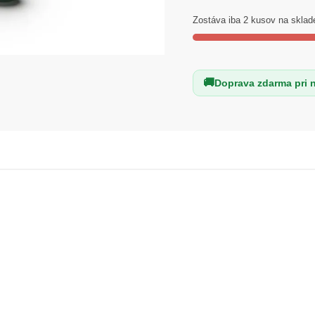
PRO
Colors
Zostáva iba 2 kusov na sklad
837
FOREST
MOSS
Doprava zdarma pri 
7g