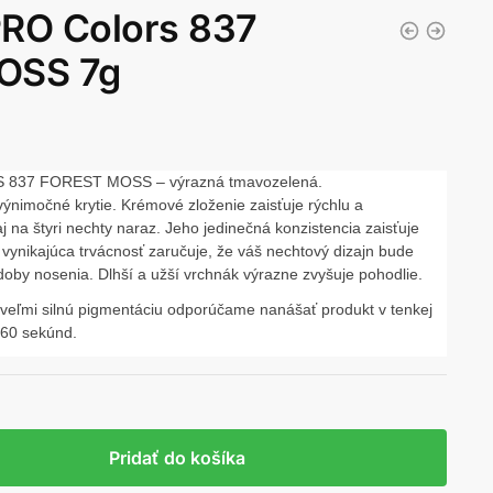
PRO Colors 837
OSS 7g
837 FOREST MOSS – výrazná tmavozelená.
výnimočné krytie. Krémové zloženie zaisťuje rýchlu a
aj na štyri nechty naraz. Jeho jedinečná konzistencia zaisťuje
 vynikajúca trvácnosť zaručuje, že váš nechtový dizajn bude
doby nosenia. Dlhší a užší vrchnák výrazne zvyšuje pohodlie.
ľmi silnú pigmentáciu odporúčame nanášať produkt v tenkej
 60 sekúnd.
Pridať do košíka