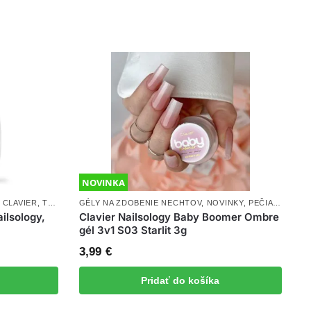
NOVINKA
 CLAVIER
,
TOP COAT
GÉLY NA ZDOBENIE NECHTOV
,
NOVINKY
,
PEČIATKOVANIE + OMBRE
ilsology,
Clavier Nailsology Baby Boomer Ombre
gél 3v1 S03 Starlit 3g
3,99
€
Pridať do košíka