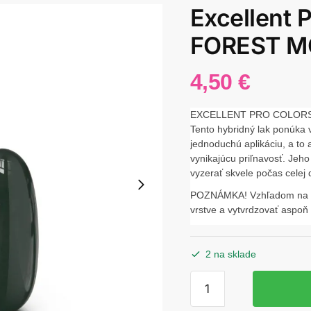
Excellent 
FOREST M
4,50
€
EXCELLENT PRO COLORS 
Tento hybridný lak ponúka 
jednoduchú aplikáciu, a to 
vynikajúcu priľnavosť. Jeho
vyzerať skvele počas celej 
POZNÁMKA! Vzhľadom na ve
vrstve a vytvrdzovať aspoň
2 na sklade
množstvo
Excellent