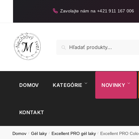
Skip
Skip
to
to
Zavolajte nám na +421 911 167 006
navigation
content
Hľadať:
Vyhľadávanie
DOMOV
KATEGÓRIE
NOVINKY
KONTAKT
Domov
/
Gél laky
/
Excellent PRO gél laky
/
Excellent PRO Co