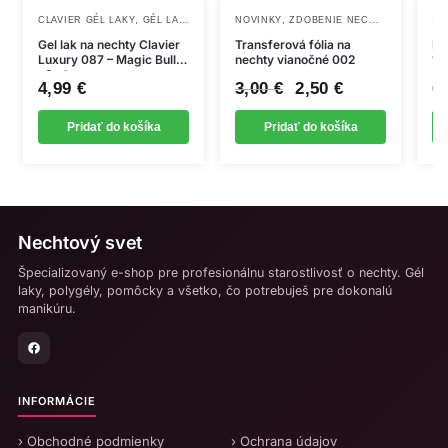
,
,
,
,
CLAVIER GÉL LAKY
GÉL LAKY
NAILSOLOGY GÉL LAKY
NOVINKY
ZDOBENIE NECHTOV
NOVINKY
13.
Gel lak na nechty Clavier
Transferová fólia na
PA
Luxury 087 – Magic Bullet
nechty vianočné 002
11
, 8ml
Pôvodná
Aktuálna
4,99
€
3,00
€
2,50
€
6
cena
cena
Pridať do košíka
Pridať do košíka
bola:
je:
3,00 €.
2,50 €.
Nechtový svet
Špecializovaný e-shop pre profesionálnu starostlivosť o nechty. Gél
laky, polygély, pomôcky a všetko, čo potrebuješ pre dokonalú
manikúru.
INFORMÁCIE
› Obchodné podmienky
› Ochrana údajov