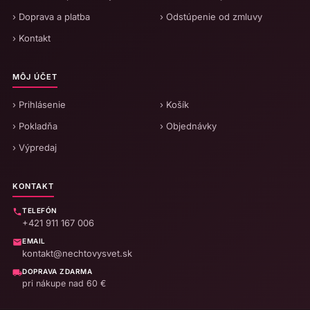
› Doprava a platba
› Odstúpenie od zmluvy
› Kontakt
MÔJ ÚČET
› Prihlásenie
› Košík
› Pokladňa
› Objednávky
› Výpredaj
KONTAKT
TELEFÓN
+421 911 167 006
EMAIL
kontakt@nechtovysvet.sk
DOPRAVA ZDARMA
pri nákupe nad 60 €