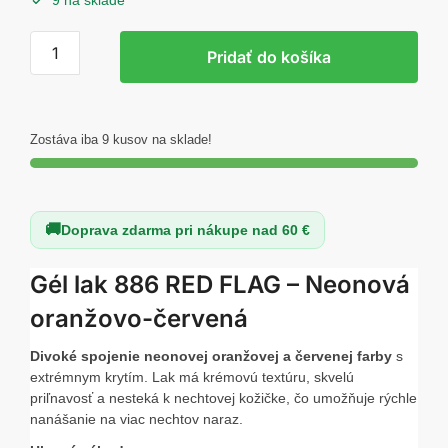
9 na sklade
množstvo
Pridať do košíka
Excellent
PRO
Colors
886
Zostáva iba 9 kusov na sklade!
RED
FLAG
7g
Doprava zdarma pri nákupe nad 60 €
Gél lak 886 RED FLAG – Neonová
oranžovo-červená
Divoké spojenie neonovej oranžovej a červenej farby
s
extrémnym krytím. Lak má krémovú textúru, skvelú
priľnavosť a nesteká k nechtovej kožičke, čo umožňuje rýchle
nanášanie na viac nechtov naraz.