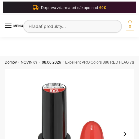
Skip
Skip
Doprava zdarma pri nákupe nad
60€
to
to
navigation
content
Hľadať:
MENU
0
Domov
/
NOVINKY
/
08.06.2026
/
Excellent PRO Colors 886 RED FLAG 7g