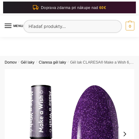
Skip
Skip
Doprava zdarma pri nákupe nad
60€
to
to
navigation
content
Hľadať:
MENU
0
Domov
/
Gél laky
/
Claresa gél laky
/
Gél lak CLARESA® Make a Wish 6, 5g