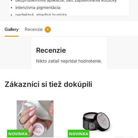
intenzívna pigmentácia
perfektná, stredná hustota
bezpečné pre nechty a ruky
Gallery
Recenzie
trvanlivosť do 3 týždňov
0
kapacita: 5 g
Recenzie
Nikto zatiaľ nepridal hodnotenie.
Zákazníci si tiež dokúpili
NOVINKA
NOVINKA