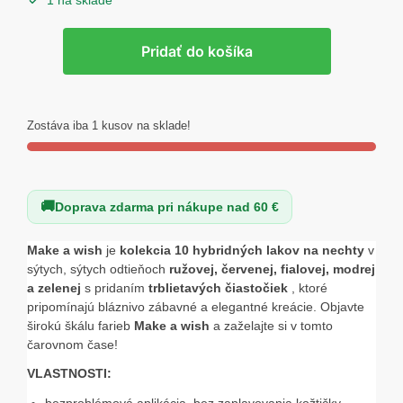
1 na sklade
množstvo
Pridať do košíka
Gél
lak
CLARESA®
Make
Zostáva iba 1 kusov na sklade!
a
Wish
6,
Doprava zdarma pri nákupe nad 60 €
5g
Make a wish
je
kolekcia 10 hybridných lakov na nechty
v
sýtych, sýtych odtieňoch
ružovej, červenej, fialovej, modrej
a zelenej
s pridaním
trblietavých čiastočiek
, ktoré
pripomínajú bláznivo zábavné a elegantné kreácie. Objavte
širokú škálu farieb
Make a wish
a zaželajte si v tomto
čarovnom čase!
VLASTNOSTI:
bezproblémová aplikácia, bez zaplavovania kožtičky