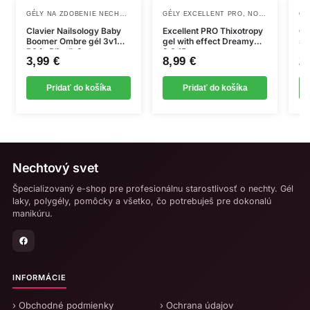
GÉLY NA ZDOBENIE NECHTOV
,
,
,
,
NOVINKY
GÉLY EXCELLENT PRO
PEČIATKOVANIE + OMBRE
NOVINKY
THIXO
CL
Clavier Nailsology Baby
Excellent PRO Thixotropy
Cl
Boomer Ombre gél 3v1
gel with effect Dreamy
5 
B04 „Bliss”, 3g
2.0 15g
3,99
€
8,99
€
2
Pridať do košíka
Pridať do košíka
Nechtový svet
Špecializovaný e-shop pre profesionálnu starostlivosť o nechty. Gél
laky, polygély, pomôcky a všetko, čo potrebuješ pre dokonalú
manikúru.
INFORMÁCIE
› Obchodné podmienky
› Ochrana údajov