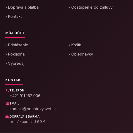
› Doprava a platba
› Odstúpenie od zmluvy
› Kontakt
MÔJ ÚČET
› Prihlásenie
› Košík
› Pokladňa
› Objednávky
› Výpredaj
KONTAKT
TELEFÓN
+421 911 167 006
EMAIL
kontakt@nechtovysvet.sk
DOPRAVA ZDARMA
pri nákupe nad 60 €