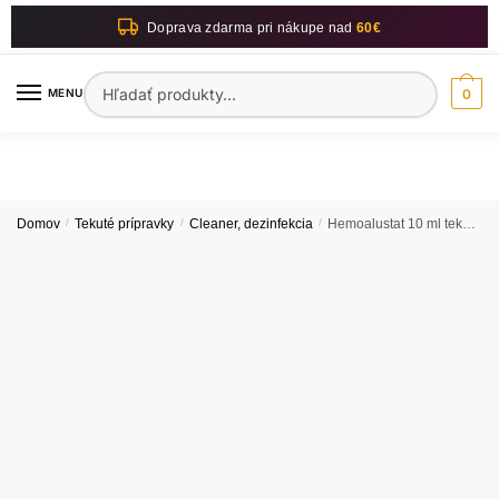
Skip
Skip
Doprava zdarma pri nákupe nad
60€
to
to
navigation
content
Hľadať:
MENU
0
Domov
/
Tekuté prípravky
/
Cleaner, dezinfekcia
/
Hemoalustat 10 ml tekutina na zastavenie krvácania