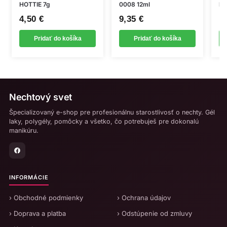
HOTTIE 7g
0008 12ml
le
4,50
€
9,35
€
1
Pridať do košíka
Pridať do košíka
Nechtový svet
Špecializovaný e-shop pre profesionálnu starostlivosť o nechty. Gél
laky, polygély, pomôcky a všetko, čo potrebuješ pre dokonalú
manikúru.
INFORMÁCIE
› Obchodné podmienky
› Ochrana údajov
› Doprava a platba
› Odstúpenie od zmluvy