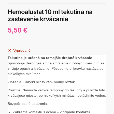
Hemoalustat 10 ml tekutina na
zastavenie krvácania
5,50
€
Vypredané
Tekutina je určená na tamojšie drobné krvácanie
.
Spôsobuje dekongestantné zmrštenie drobných ciev, čím sa
znižuje opuch a krvácanie. Pôsobenie prípravku nastáva po
niekoľkých minútach.
Zloženie: Chlorid hlinitý 25% vodný roztok.
Použitie: Namočte vatové tampóny do tekutiny a priložte toto
krvácajúce miesto, po niekoľkých minútach opláchnite vodou.
Bezpečnostné opatrenia:
Zabráňte kontaktu s očami – v prípade kontaktu