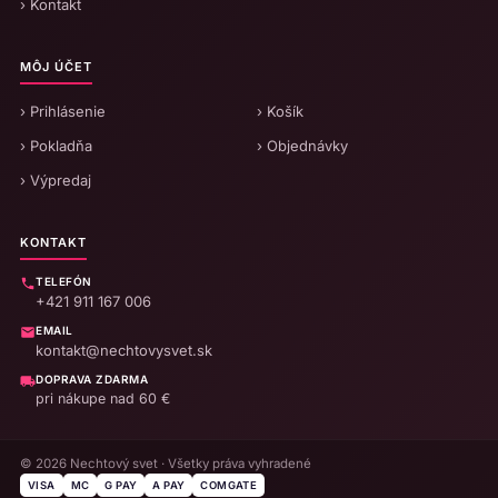
› Kontakt
MÔJ ÚČET
› Prihlásenie
› Košík
› Pokladňa
› Objednávky
› Výpredaj
KONTAKT
TELEFÓN
+421 911 167 006
EMAIL
kontakt@nechtovysvet.sk
DOPRAVA ZDARMA
pri nákupe nad 60 €
© 2026 Nechtový svet · Všetky práva vyhradené
VISA
MC
G PAY
A PAY
COMGATE