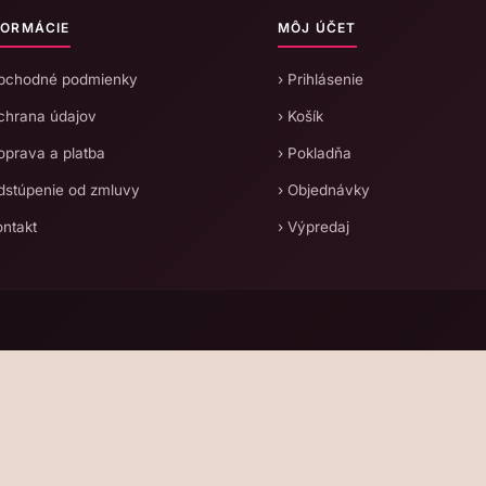
FORMÁCIE
MÔJ ÚČET
Obchodné podmienky
› Prihlásenie
chrana údajov
› Košík
oprava a platba
› Pokladňa
dstúpenie od zmluvy
› Objednávky
ontakt
› Výpredaj