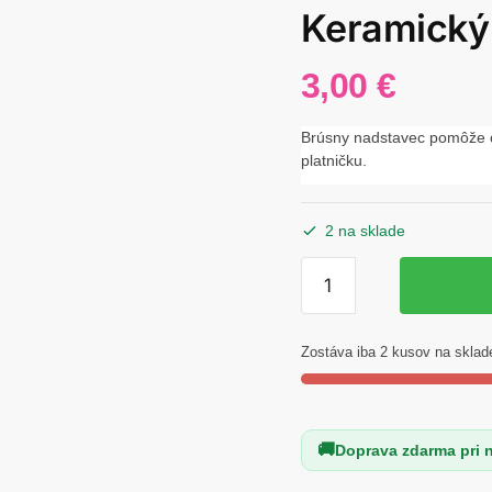
Keramický
3,00
€
Brúsny nadstavec pomôže od
platničku.
2 na sklade
množstvo
Keramický
nadstavec
Zostáva iba 2 kusov na sklad
Doprava zdarma pri 