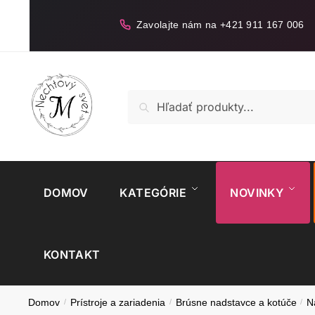
Skip
Skip
to
to
Zavolajte nám na +421 911 167 006
navigation
content
Hľadať:
Vyhľadávanie
DOMOV
KATEGÓRIE
NOVINKY
KONTAKT
Domov
/
Prístroje a zariadenia
/
Brúsne nadstavce a kotúče
/
N