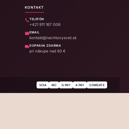
KONTAKT
TELEFÓN
+421 911 167 006
EMAIL
kontakt@nechtovysvet.sk
DOPRAVA ZDARMA
pri nákupe nad 60 €
VISA
MC
G PAY
A PAY
COMGATE