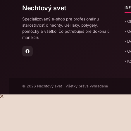
Nechtový svet
IN
Špecializovaný e-shop pre profesionálnu
› 
starostlivosť o nechty. Gél laky, polygély,
pomôcky a všetko, čo potrebuješ pre dokonalú
› O
manikúru.
› D
› O
› K
© 2026 Nechtový svet · Všetky práva vyhradené