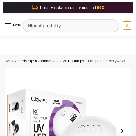
Skip
Skip
Doprava zdarma pri nákupe nad
60€
to
to
navigation
content
Hľadať:
MENU
0
Domov
/
Prístroje a zariadenia
/
UV/LED lampy
/
Lampa na nechty 48W so zrkadlovým dnom – CLAVIER – Q1