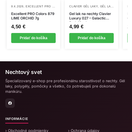
,
,
,
,
9.4.2026
EXCELLENT PRO GÉL LAKY
NOVINKY
CLAVIER GÉL LAKY
GÉL LAKY
NAILSOLO
Te
FA
Excellent PRO Colors 879
Gel lak na nechty Clavier
FA
pr
LIME ORCHID 7g
Luxury 027 – Galactic
00
m
Red, 10 ml
4,50
€
4,99
€
2
vi
va
Pridať do košíka
Pridať do košíka
Mo
si
mô
vy
na
Nechtový svet
st
Špecializovaný e-shop pre profesionálnu starostlivosť o nechty. Gél
pr
laky, polygély, pomôcky a všetko, čo potrebuješ pre dokonalú
manikúru.
INFORMÁCIE
› Obchodné podmienky
› Ochrana údajov