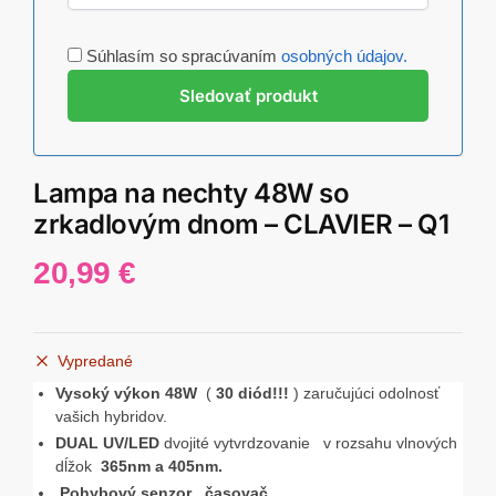
Súhlasím so spracúvaním
osobných údajov.
Lampa na nechty 48W so
zrkadlovým dnom – CLAVIER – Q1
20,99
€
Vypredané
Vysoký výkon 48W
(
30 diód!!!
) zaručujúci odolnosť
vašich hybridov.
DUAL UV/LED
dvojité vytvrdzovanie v rozsahu vlnových
dĺžok
365nm a 405nm.
Pohybový senzor
,
časovač