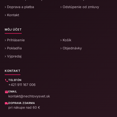
› Doprava a platba
› Odstúpenie od zmluvy
› Kontakt
MÔJ ÚČET
› Prihlásenie
› Košík
› Pokladňa
› Objednávky
› Výpredaj
KONTAKT
TELEFÓN
+421 911 167 006
EMAIL
kontakt@nechtovysvet.sk
DOPRAVA ZDARMA
pri nákupe nad 60 €