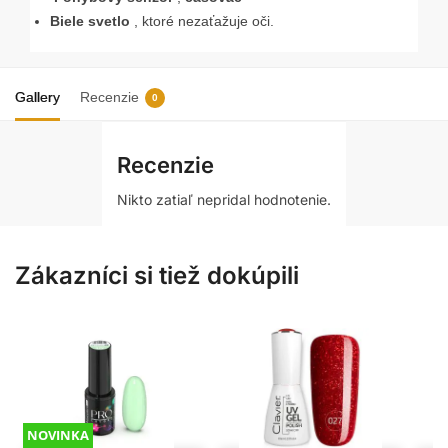
Biele svetlo
, ktoré nezaťažuje oči.
Gallery
Recenzie
0
Recenzie
Nikto zatiaľ nepridal hodnotenie.
Zákazníci si tiež dokúpili
NOVINKA