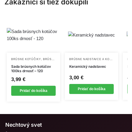
Zákazníci si tiež dokúpili
,
BRÚSNE NADSTAVCE A KOTÚČE
,
BRÚSNE KOTÚČIKY
BRÚSNE NADSTAVCE A KOTÚČE
NADST
Sada brúsnych kotúčov
Keramický nadstavec
Na
100ks drnosť – 120
3,00
€
4
3,99
€
Pridať do košíka
Pridať do košíka
Nechtový svet