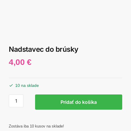
Nadstavec do brúsky
4,00
€
10 na sklade
množstvo
Pridať do košíka
Nadstavec
do
brúsky
Zostáva iba 10 kusov na sklade!