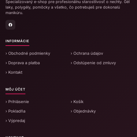
Špecializovaný e-shop pre profesionálnu starostlivosť o nechty. Gél
laky, polygély, pomôcky a všetko, čo potrebuješ pre dokonalú
manikúru.
INFORMÁCIE
› Obchodné podmienky
› Ochrana údajov
› Doprava a platba
› Odstúpenie od zmluvy
› Kontakt
MÔJ ÚČET
› Prihlásenie
› Košík
› Pokladňa
› Objednávky
› Výpredaj