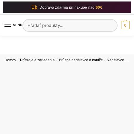
Skip
Skip
Doprava zdarma pri nákupe nad
60€
to
to
navigation
content
Hľadať:
MENU
0
Domov
/
Prístroje a zariadenia
/
Brúsne nadstavce a kotúče
/
Nadstavce
Nad