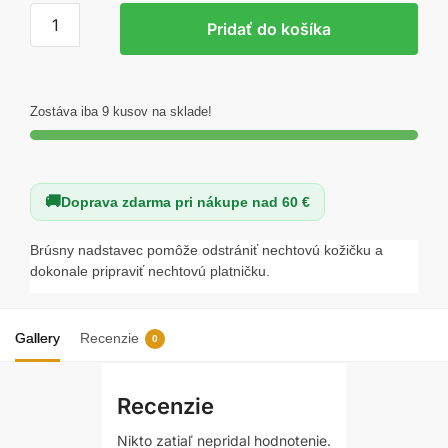
množstvo
Pridať do košíka
Nadstavec
do
brúsky
Zostáva iba 9 kusov na sklade!
Doprava zdarma pri nákupe nad 60 €
Brúsny nadstavec pomôže odstrániť nechtovú kožičku a
dokonale pripraviť nechtovú platničku.
Gallery
Recenzie
0
Recenzie
Nikto zatiaľ nepridal hodnotenie.