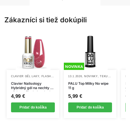
Zákazníci si tiež dokúpili
NOVINKA
,
,
,
,
CLAVIER GÉL LAKY
FLASH GÉL LAKY
13.1.2026
NOVINKY
NOVINKY
TEKUTÉ PRÍPRAVKY
NO
Clavier Nailsology
PALU Top Milky No wipe
Ex
Hybridný gél na nechty s
11 g
ex
efektom Flash, Lambada
Wa
4,99
€
5,99
€
0
Pink 129, 8 ml
Pridať do košíka
Pridať do košíka