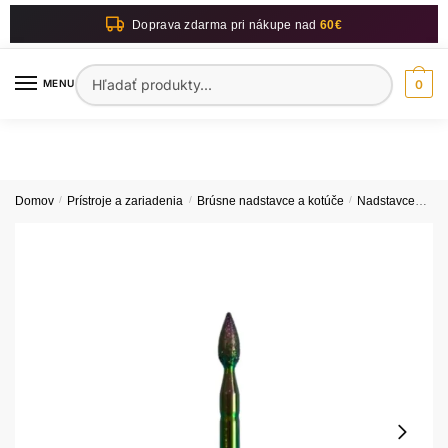
Skip
Skip
Doprava zdarma pri nákupe nad
60€
to
to
navigation
content
Hľadať:
MENU
0
Domov
/
Prístroje a zariadenia
/
Brúsne nadstavce a kotúče
/
Nadstavce
Nad