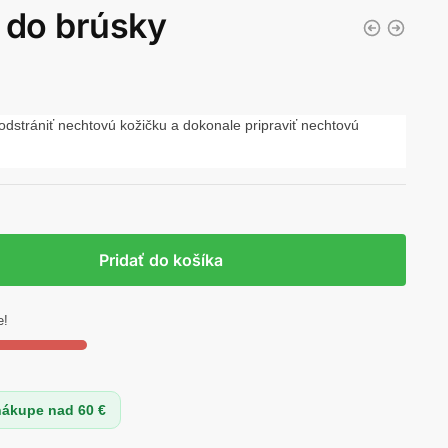
 do brúsky
strániť nechtovú kožičku a dokonale pripraviť nechtovú
Pridať do košíka
e!
nákupe nad 60 €