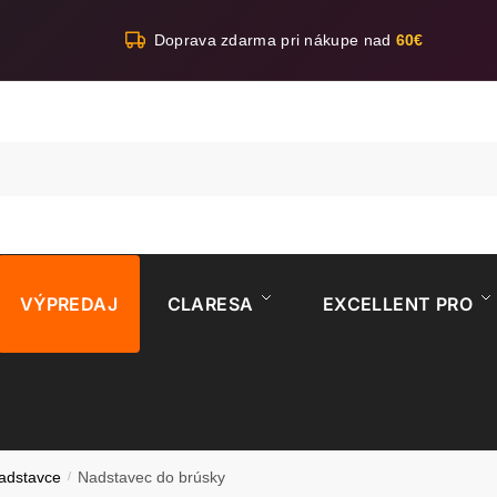
Doprava zdarma pri nákupe nad
60€
VÝPREDAJ
CLARESA
EXCELLENT PRO
adstavce
/
Nadstavec do brúsky