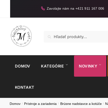
Skip
Skip
to
to
Zavolajte nám na +421 911 167 006
navigation
content
Hľadať:
Vyhľadávanie
DOMOV
KATEGÓRIE
NOVINKY
KONTAKT
Domov
/
Prístroje a zariadenia
/
Brúsne nadstavce a kotúče
/
N