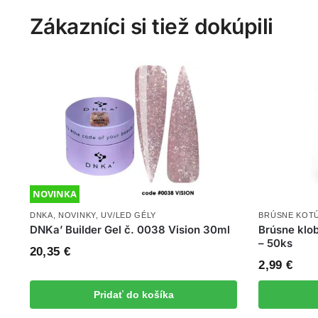
Zákazníci si tiež dokúpili
NOVINKA
DNKA
,
NOVINKY
,
UV/LED GÉLY
BRÚSNE KOTÚ
DNKa’ Builder Gel č. 0038 Vision 30ml
Brúsne klob
– 50ks
20,35
€
2,99
€
Pridať do košíka