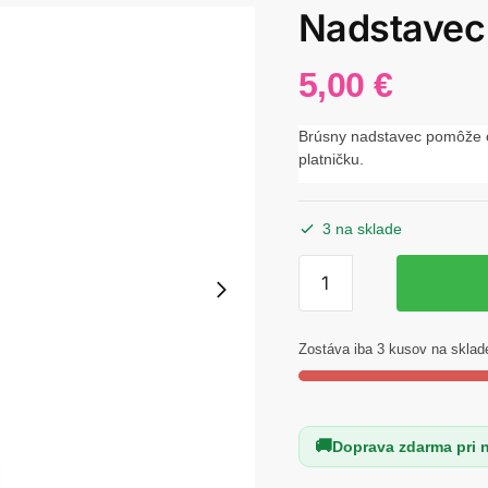
Nadstavec
5,00
€
Brúsny nadstavec pomôže od
platničku.
3 na sklade
množstvo
Nadstavec
do
brúsky
Zostáva iba 3 kusov na sklad
Doprava zdarma pri 