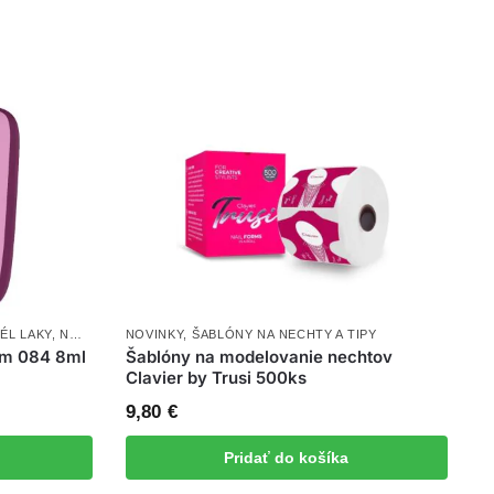
ÉL LAKY
,
NOVINKY
NOVINKY
,
ŠABLÓNY NA NECHTY A TIPY
rm 084 8ml
Šablóny na modelovanie nechtov
Clavier by Trusi 500ks
9,80
€
Pridať do košíka