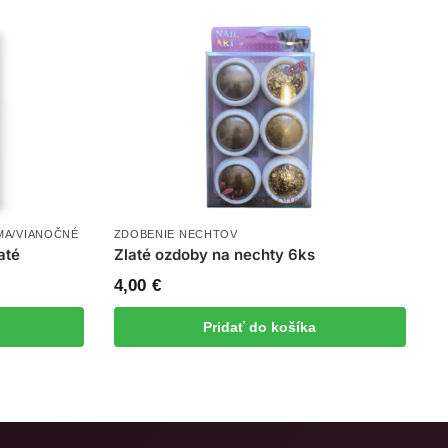
MA/VIANOČNÉ
ZDOBENIE NECHTOV
até
Zlaté ozdoby na nechty 6ks
4,00
€
Pridať do košíka