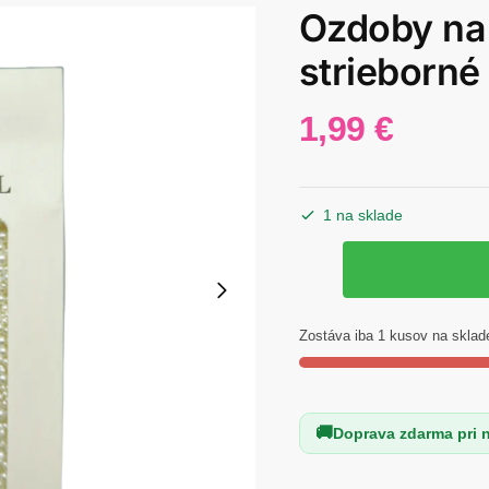
Ozdoby na 
strieborné
1,99
€
1 na sklade
množstvo
Ozdoby
na
nechty
Zostáva iba 1 kusov na sklad
-
bielo
-
Doprava zdarma pri 
strieborné