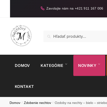
Skip
Skip
to
to
Zavolajte nám na +421 911 167 006
navigation
content
Hľadať:
Vyhľadávanie
DOMOV
KATEGÓRIE
NOVINKY
KONTAKT
Domov
/
Zdobenie nechtov
/
Ozdoby na nechty – bielo – strieb