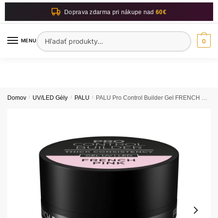
Skip
Skip
Doprava zdarma pri nákupe nad
60€
to
to
navigation
content
Hľadať:
MENU
0
Domov
/
UV/LED Gély
/
PALU
/
PALU Pro Control Builder Gel FRENCH PINK 45G