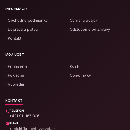
INFORMÁCIE
› Obchodné podmienky
› Ochrana údajov
› Doprava a platba
› Odstúpenie od zmluvy
› Kontakt
MÔJ ÚČET
› Prihlásenie
› Košík
› Pokladňa
› Objednávky
› Výpredaj
KONTAKT
TELEFÓN
+421 911 167 006
EMAIL
kontakt@nechtovysvet.sk