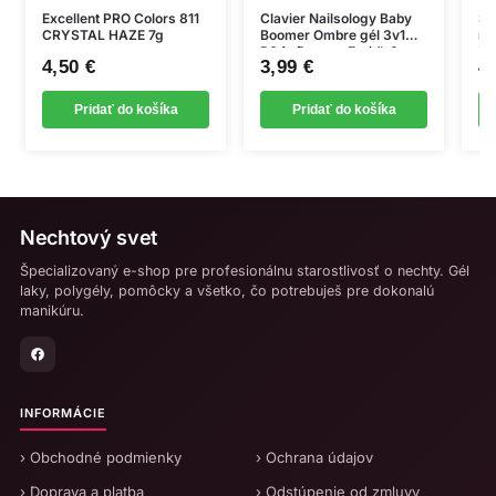
Excellent PRO Colors 811
Clavier Nailsology Baby
Sa
Objem:
11 g.
CRYSTAL HAZE 7g
Boomer Ombre gél 3v1
ne
R04 „Dragon Fruit”, 3g
la
Aplikácia:
Naneste tenkú vrstvu na pripravený necht a
4,50
€
3,99
€
4
vytvrďte v UV/LED lampe. Vhodná na salónne použitie aj
domáci styling.
Pridať do košíka
Pridať do košíka
Nechtový svet
Špecializovaný e-shop pre profesionálnu starostlivosť o nechty. Gél
laky, polygély, pomôcky a všetko, čo potrebuješ pre dokonalú
manikúru.
INFORMÁCIE
› Obchodné podmienky
› Ochrana údajov
› Doprava a platba
› Odstúpenie od zmluvy