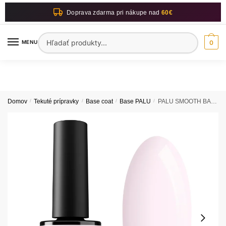
Skip
Skip
Doprava zdarma pri nákupe nad
60€
to
to
navigation
content
Hľadať:
MENU
0
Domov
/
Tekuté prípravky
/
Base coat
/
Base PALU
/
PALU SMOOTH BASE 3 11g