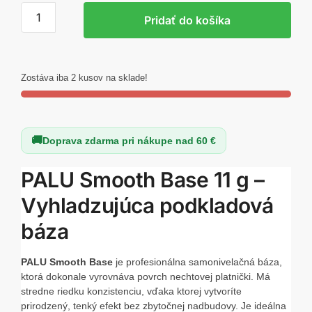
množstvo
Pridať do košíka
PALU
SMOOTH
BASE
3
Zostáva iba 2 kusov na sklade!
11g
Doprava zdarma pri nákupe nad 60 €
PALU Smooth Base 11 g –
Vyhladzujúca podkladová
báza
PALU Smooth Base
je profesionálna samonivelačná báza,
ktorá dokonale vyrovnáva povrch nechtovej platnički. Má
stredne riedku konzistenciu, vďaka ktorej vytvoríte
prirodzený, tenký efekt bez zbytočnej nadbudovy. Je ideálna