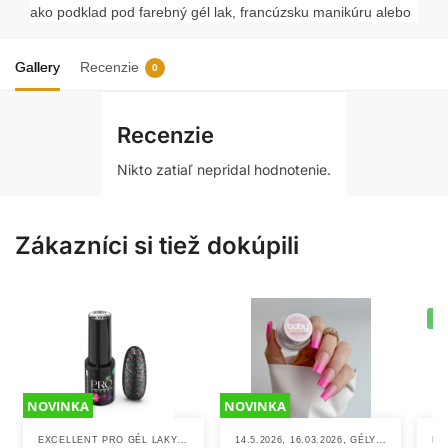
ako podklad pod farebný gél lak, francúzsku manikúru alebo
babyboomer.
Gallery
Recenzie
0
Hlavné výhody:
Dokonalé vyhladenie:
Samovyrovnávacia formula
Recenzie
vytvorí hladký povrch bez šmúh.
Nikto zatiaľ nepridal hodnotenie.
Prirodzený vzhľad:
Spevňuje nechty pri zachovaní ich
prirodzenej hrúbki.
Vysoká priľnavosť:
Obsahuje promótor adhézie pre
Zákazníci si tiež dokúpili
maximálnu výdrž manikúry.
Šetrné zloženie:
Bezkyselinová receptúra s jemnou
vôňou pre komfortnú prácu.
-
Špecifikácia a použitie:
NOVINKA
NOVINKA
Farba:
Jemná ružová (Light Pink).
Účinok:
Vyrovnanie nerovností a posilnenie nechtu.
EXCELLENT PRO GÉL LAKY
,
,
,
,
GÉL LAKY
14.5.2026
NOVINKY
16.03.2026
GÉLY NA ZDOBENIE NECHTOV
NO