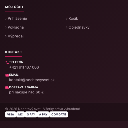
MÔJ ÚČET
› Prihlásenie
› Košík
› Pokladňa
› Objednávky
› Výpredaj
KONTAKT
TELEFÓN
+421 911 167 006
EMAIL
kontakt@nechtovysvet.sk
DOPRAVA ZDARMA
pri nákupe nad 60 €
© 2026 Nechtový svet · Všetky práva vyhradené
VISA
MC
G PAY
A PAY
COMGATE