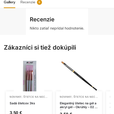
Gallery
Recenzie
0
Recenzie
Nikto zatiaľ nepridal hodnotenie.
Zákazníci si tiež dokúpili
,
,
NOVINKY
ŠTETCE NA NECHTY, OPRAŠOVAKY
NOVINKY
ŠTETCE NA NECHTY, OPRAŠOVAKY
NO
Sadá štetcov 3ks
Elegantný štetec na gél a
Cl
akryl gél – Okrúhly – 02 –
– 
čierny
ru
3,50
€