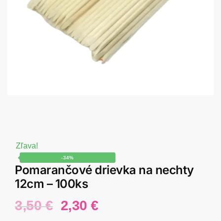
Zľava!
-34%
Pomarančové drievka na nechty
12cm – 100ks
Pôvodná
Aktuálna
3,50
€
2,30
€