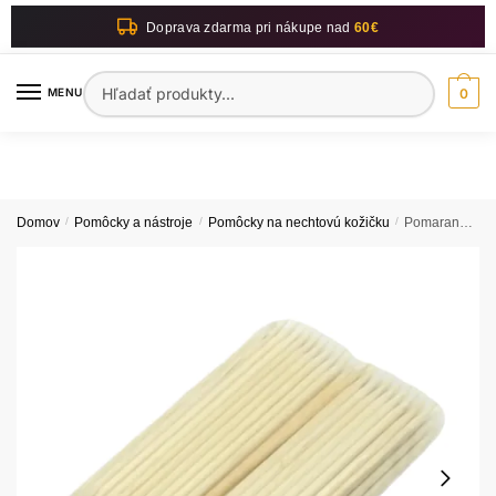
Skip
Skip
Doprava zdarma pri nákupe nad
60€
to
to
navigation
content
Hľadať:
MENU
0
Domov
/
Pomôcky a nástroje
/
Pomôcky na nechtovú kožičku
/
Pomarančové drievka na nechty 12cm – 100ks