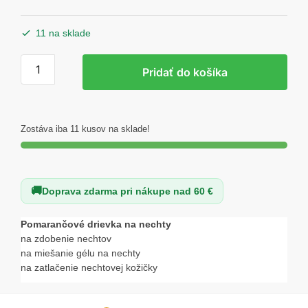
cena
cena
bola:
je:
11 na sklade
3,50 €.
2,30 €.
množstvo
Pridať do košíka
Pomarančové
drievka
na
nechty
Zostáva iba 11 kusov na sklade!
12cm
-
100ks
Doprava zdarma pri nákupe nad 60 €
Pomarančové drievka na nechty
na zdobenie nechtov
na miešanie gélu na nechty
na zatlačenie nechtovej kožičky