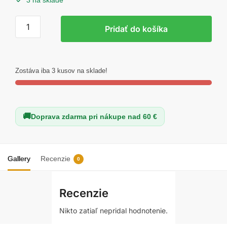
3 na sklade
množstvo
Pridať do košíka
Sada
brúsnych
kotúčov
100ks
Zostáva iba 3 kusov na sklade!
drnosť
-
mix
Doprava zdarma pri nákupe nad 60 €
Gallery
Recenzie
0
Recenzie
Nikto zatiaľ nepridal hodnotenie.