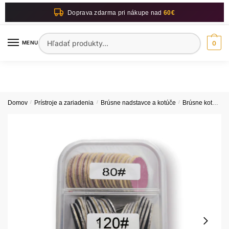
Skip
Skip
Doprava zdarma pri nákupe nad
60€
to
to
navigation
content
Hľadať:
MENU
0
Domov
/
Prístroje a zariadenia
/
Brúsne nadstavce a kotúče
/
Brúsne kotúčiky