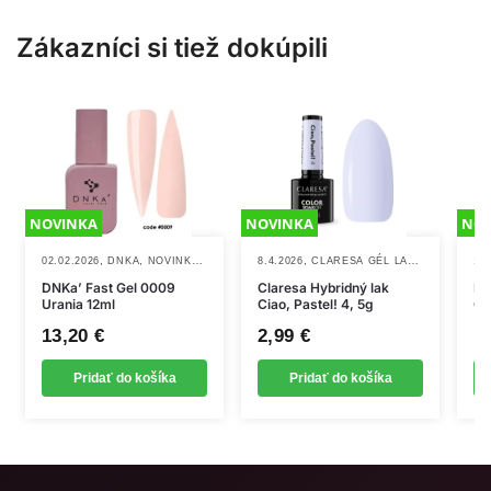
Zákazníci si tiež dokúpili
NOVINKA
NOVINKA
NOV
,
,
,
,
,
02.02.2026
DNKA
NOVINKY
UV/LED GÉLY
8.4.2026
CLARESA GÉL LAKY
NOVINKY
13.
DNKa’ Fast Gel 0009
Claresa Hybridný lak
Ex
Urania 12ml
Ciao, Pastel! 4, 5g
Ge
13,20
€
2,99
€
1
Pridať do košíka
Pridať do košíka