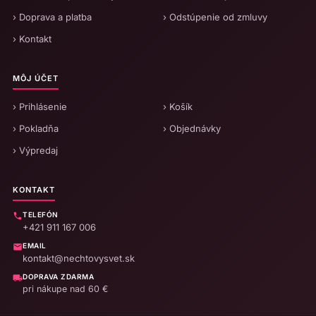
› Doprava a platba
› Odstúpenie od zmluvy
› Kontakt
MÔJ ÚČET
› Prihlásenie
› Košík
› Pokladňa
› Objednávky
› Výpredaj
KONTAKT
TELEFÓN
+421 911 167 006
EMAIL
kontakt@nechtovysvet.sk
DOPRAVA ZDARMA
pri nákupe nad 60 €