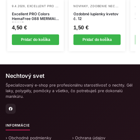
poškodeniu.
,
,
,
,
9.4.2026
EXCELLENT PRO GÉL LAKY
GÉL LAKY
NOVINKY
ZDOBENIE NECHTOV
NOVINKY
JA
Jednoduchosť práce s rozšíreniami a opravami – ideálne
Excellent PRO Colors
Ozdobné lupienky kvetov
Ná
HemaFree 088 MERMAID
č. 12
QY
pre prácu na formulári alebo šablóne, umožňuje zostaviť
PINK 7g
pevné a odolné rozšírenia.
4,50
€
1,50
€
1
Krátky čas vytvrdzovania – prispôsobené na prácu s
LED/UV lampami, čo optimalizuje čas stylingu.
Pridať do košíka
Pridať do košíka
Vďaka týmto vlastnostiam je stavebný gél s tixotropiou
výbornou voľbou pre profesionálov, ktorí hľadajú kvalitné
produkty, ktoré uľahčia a urýchlia prácu.
Nechtový svet
Zloženie: akrylátový kopolymér, hydroxypropylmetakrylát,
dimetylsilylát kremičitý, etyltrimetylbenzoyp{fenylfosfinát, +/-:
Špecializovaný e-shop pre profesionálnu starostlivosť o nechty. Gél
CI77891, CI77491, CI47000, CI42090, CI77499
laky, polygély, pomôcky a všetko, čo potrebuješ pre dokonalú
manikúru.
INFORMÁCIE
› Obchodné podmienky
› Ochrana údajov