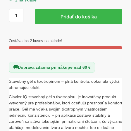
2 na sklade
množstvo
Pridať do košíka
Stavebný
gél
Clavier
IQ
Zostáva iba 2 kusov na sklade!
MASTER
50g
Light
Doprava zdarma pri nákupe nad 60 €
Beige
Stavebný gél s tixotropínom – plná kontrola, dokonalá výdrž,
ohromujúci efekt!
Clavier IQ stavebný gél s tixotropiou je inovatívny produkt
vytvorený pre profesionálov, ktorí oceňujú presnosť a komfort
práce. Gél má vďaka svojim tixotropným vlastnostiam
jedinečnú konzistenciu – pri aplikácii zostáva stabilný a
zároveň sa stáva tekutejším pri natieraní štetcom, čo výrazne
uľahčuje modelovanie tvaru a tvaru nechtu. Ide o ideálne