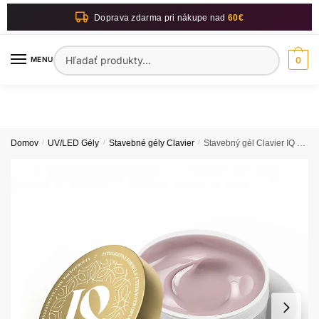
Skip
Skip
Doprava zdarma pri nákupe nad
60€
to
to
navigation
content
Hľadať:
MENU
0
Domov
/
UV/LED Gély
/
Stavebné gély Clavier
/
Stavebný gél Clavier IQ MASTER 50g Light Beige