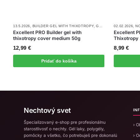
13.5.2026
,
BUILDER GEL WITH THIXOTROPY
,
GÉLY EXCELLENT PRO
02.02.2026
,
NO
,
Excellent PRO Builder gel with
Excellent P
thixotropy cover medium 50g
Thixotropy
12,99
€
8,99
€
Pridať do košíka
Nechtový svet
IN
Špecializovaný e-shop pre profesionálnu
› 
starostlivosť o nechty. Gél laky, polygély,
pomôcky a všetko, čo potrebuješ pre dokonalú
› O