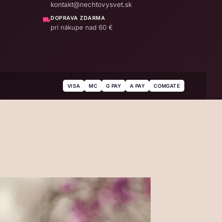
kontakt@nechtovysvet.sk
DOPRAVA ZDARMA
pri nákupe nad 60 €
VISA
MC
G PAY
A PAY
COMGATE