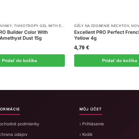
VINKY
NOVINKY
,
THIXOTROPY GEL WITH EFFECT
,
UV/LED GÉLY
,
GÉLY NA ZDOBENIE NECHTOV
UV/LED GÉLY
,
NOV
RO Builder Color With
Excellent PRO Perfect Fren
 Amethyst Dust 15g
Yellow 4g
4,79
€
Pridať do košíka
Pridať do košíka
FORMÁCIE
MÔJ ÚČET
Obchodné podmienky
› Prihlásenie
chrana údajov
› Košík