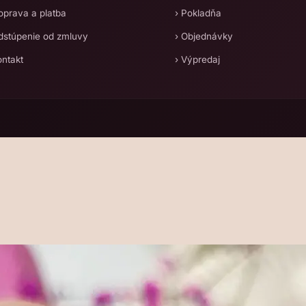
oprava a platba
› Pokladňa
dstúpenie od zmluvy
› Objednávky
ontakt
› Výpredaj