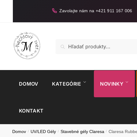
Skip
Skip
to
to
Zavolajte nám na +421 911 167 006
navigation
content
Hľadať:
Vyhľadávanie
DOMOV
KATEGÓRIE
NOVINKY
KONTAKT
Domov
/
UV/LED Gély
/
Stavebné gély Claresa
/
Claresa Rubbe