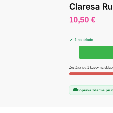
Claresa Ru
10,50
€
1 na sklade
množstvo
Claresa
Rubber
gel
Zostáva iba 1 kusov na sklad
4
45
g
Doprava zdarma pri 