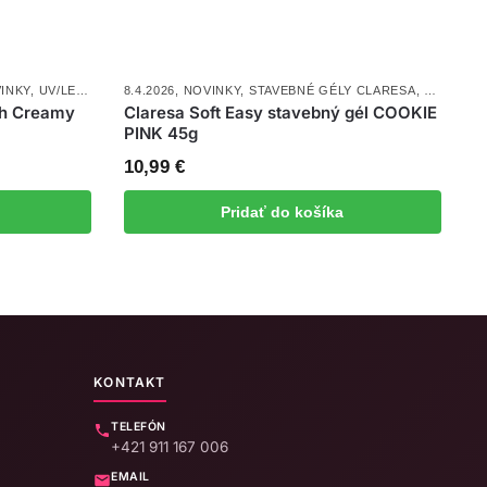
INKY
,
UV/LED GÉLY
8.4.2026
,
NOVINKY
,
STAVEBNÉ GÉLY CLARESA
,
UV/LED G
ch Creamy
Claresa Soft Easy stavebný gél COOKIE
PINK 45g
10,99
€
Pridať do košíka
KONTAKT
TELEFÓN
+421 911 167 006
EMAIL