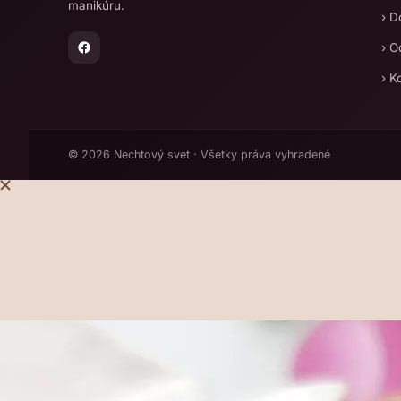
manikúru.
› D
› O
› K
© 2026 Nechtový svet · Všetky práva vyhradené