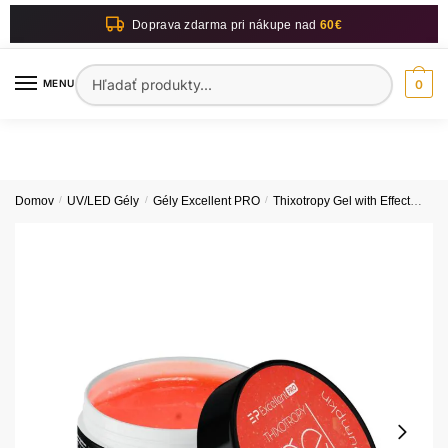
Skip
Skip
Doprava zdarma pri nákupe nad
60€
to
to
navigation
content
Hľadať:
MENU
0
Domov
/
UV/LED Gély
/
Gély Excellent PRO
/
Thixotropy Gel with Effect
Exce