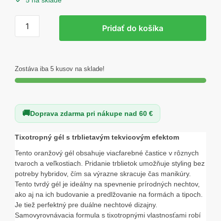
5 na sklade
množstvo
Pridať do košíka
Excellent
PRO
Thixotropy
gel
Zostáva iba 5 kusov na sklade!
with
effect
GLITTER
Doprava zdarma pri nákupe nad 60 €
PUMPKIN
15g
Tixotropný gél s trblietavým tekvicovým efektom
Tento oranžový gél obsahuje viacfarebné častice v rôznych
tvaroch a veľkostiach. Pridanie trblietok umožňuje styling bez
potreby hybridov, čím sa výrazne skracuje čas manikúry.
Tento tvrdý gél je ideálny na spevnenie prírodných nechtov,
ako aj na ich budovanie a predlžovanie na formách a tipoch.
Je tiež perfektný pre duálne nechtové dizajny.
Samovyrovnávacia formula s tixotropnými vlastnosťami robí