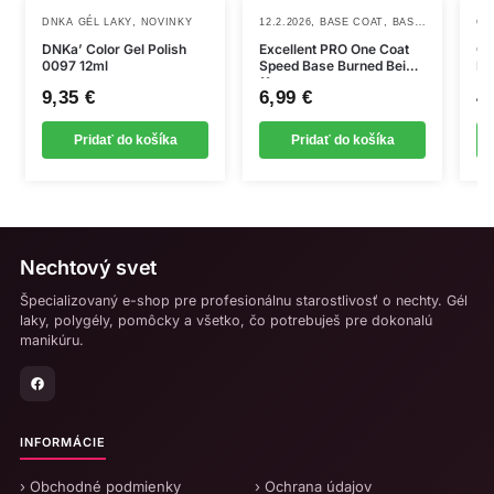
,
,
,
DNKA GÉL LAKY
NOVINKY
12.2.2026
BASE COAT
BASE EXCELLENT PRO
CL
DNKa’ Color Gel Polish
Excellent PRO One Coat
Ge
0097 12ml
Speed Base Burned Beige
Lu
11g
8m
9,35
€
6,99
€
4
Pridať do košíka
Pridať do košíka
Nechtový svet
Špecializovaný e-shop pre profesionálnu starostlivosť o nechty. Gél
laky, polygély, pomôcky a všetko, čo potrebuješ pre dokonalú
manikúru.
INFORMÁCIE
› Obchodné podmienky
› Ochrana údajov