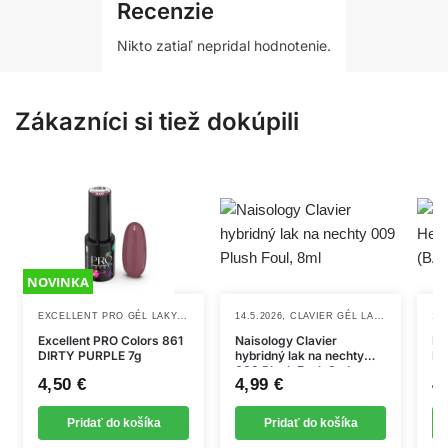
Recenzie
Nikto zatiaľ nepridal hodnotenie.
Zákazníci si tiež dokúpili
NOVINKA
EXCELLENT PRO GÉL LAKY
,
,
,
,
GÉL LAKY
14.5.2026
NOVINKY
CLAVIER GÉL LAKY
NAILSOLO
12.
Excellent PRO Colors 861
Naisology Clavier
Ex
DIRTY PURPLE 7g
hybridný lak na nechty
He
009 Plush Foul, 8ml
(B
4,50
€
4,99
€
4
Pridať do košíka
Pridať do košíka