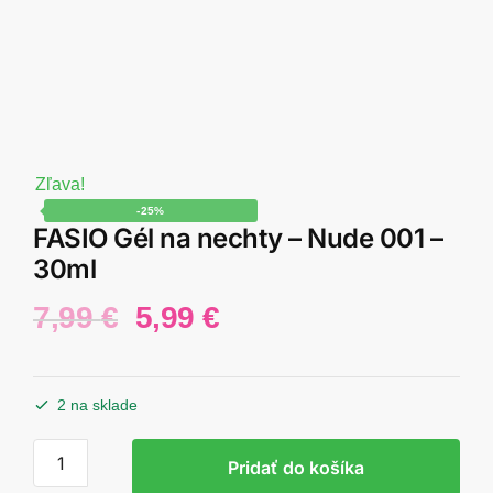
Zľava!
-25%
FASIO Gél na nechty – Nude 001 –
30ml
Pôvodná
Aktuálna
7,99
€
5,99
€
cena
cena
bola:
je:
2 na sklade
7,99 €.
5,99 €.
množstvo
Pridať do košíka
FASIO