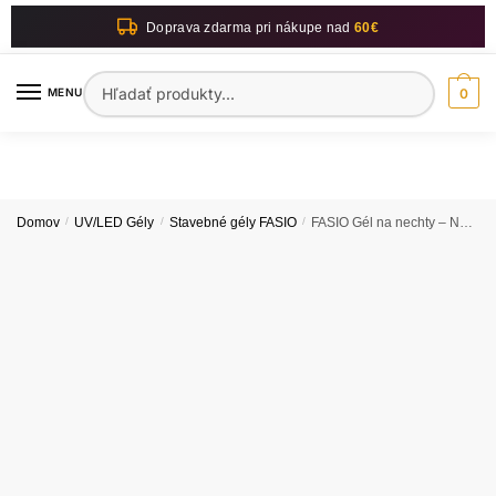
Skip
Skip
Doprava zdarma pri nákupe nad
60€
to
to
navigation
content
Hľadať:
MENU
0
Domov
/
UV/LED Gély
/
Stavebné gély FASIO
/
FASIO Gél na nechty – Nude 001 – 30ml