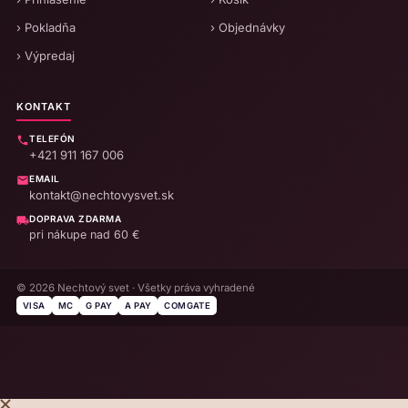
› Pokladňa
› Objednávky
› Výpredaj
KONTAKT
TELEFÓN
+421 911 167 006
EMAIL
kontakt@nechtovysvet.sk
DOPRAVA ZDARMA
pri nákupe nad 60 €
© 2026 Nechtový svet · Všetky práva vyhradené
VISA
MC
G PAY
A PAY
COMGATE