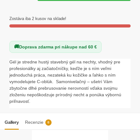
Gél
na
nechty
Zostáva iba 2 kusov na sklade!
-
Nude
001
Doprava zdarma pri nákupe nad 60 €
-
30ml
Gél je stredne hustý stavebný gél na nechty, vhodný pre
profesionálky aj začiatočníčky, keďže je s ním veľmi
jednoduchá práca, nezateká ku kožičke a ľahko s ním
vymodelujete C-oblúk. Samonivelačný – ušetrí Vám
zbytočne dlhé prebrusovanie nerovností vďaka svojmu
zloženiu nepoškodzuje prírodný necht a ponúka výbornú
priľnavosť.
Gallery
Recenzie
0