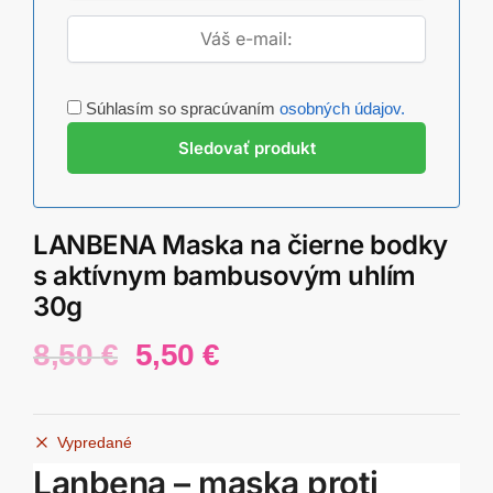
Súhlasím so spracúvaním
osobných údajov.
LANBENA Maska na čierne bodky
s aktívnym bambusovým uhlím
30g
Pôvodná
Aktuálna
8,50
€
5,50
€
cena
cena
bola:
je:
Vypredané
8,50 €.
5,50 €.
Lanbena – maska ​​proti