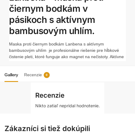
čiernym bodkám v
pásikoch s aktívnym
bambusovým uhlím.
Maska proti čiernym bodkám Lanbena s aktívnym
bambusovým uhlím
je profesionálne riešenie pre hĺbkové
čistenie pleti, ktoré funguje ako magnet na nečistoty. Aktívne
bambusové uhlie je známe svojimi jedinečnými čistiacimi,
adstringentnými a regulačnými vlastnosťami. Produkt účinne
Gallery
Recenzie
sťahuje póry, znižuje nadmernú tvorbu kožného mazu a
0
podporuje činnosť mazových žliaz, čím obnovuje rovnováhu
pokožky.
Recenzie
Prečo si zamilujete našu masku proti čiernym bodkám s
aktívnym bambusovým uhlím?
Nikto zatiaľ nepridal hodnotenie.
Funguje ako magnet na nečistoty:
Aktívne bambusové
uhlie účinne odstraňuje nahromadené nečistoty a
Zákazníci si tiež dokúpili
prebytočný maz a zanecháva pleť dokonale čistú.
Hĺbkové čistenie a regulácia:
Vďaka svojim čistiacim,