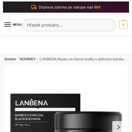
Skip
Skip
Doprava zdarma pri nákupe nad
60€
to
to
navigation
content
Hľadať:
MENU
0
Domov
/
NOVINKY
/
LANBENA Maska na čierne bodky s aktívnym bambusovým uhlím 30g