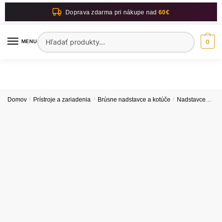
Skip
Skip
Doprava zdarma pri nákupe nad
60€
to
to
navigation
content
Hľadať:
MENU
0
Domov
/
Prístroje a zariadenia
/
Brúsne nadstavce a kotúče
/
Nadstavce
Nad