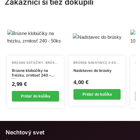
Zákazníci si tiež dokúpili
,
,
BRÚSNE NADSTAVCE A KOTÚČE
,
BRÚSNE KOTÚČIKY
BRÚSNE NADSTAVCE A KOTÚČE
NOVINKY
NADST
BR
Brúsne klobúčiky na
Nadstavec do brúsky
Sa
frézku, zrnitosť 240 –
10
50ks
4,00
€
2,99
€
3
Pridať do košíka
Pridať do košíka
Nechtový svet