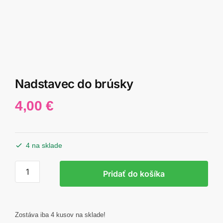
Nadstavec do brúsky
4,00
€
4 na sklade
množstvo
Pridať do košíka
Nadstavec
do
brúsky
Zostáva iba 4 kusov na sklade!