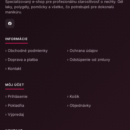
Špecializovaný e-shop pre profesionálnu starostlivosť o nechty. Gél
laky, polygély, pomôcky a všetko, čo potrebuješ pre dokonalú
manikúru.
INFORMÁCIE
› Obchodné podmienky
› Ochrana údajov
› Doprava a platba
› Odstúpenie od zmluvy
› Kontakt
MÔJ ÚČET
› Prihlásenie
› Košík
› Pokladňa
› Objednávky
› Výpredaj