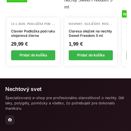
NOV
,
,
13.1.2026
PODLOŽKA POD RUKU
NOVINKY
OLEJČEKY, REGENERÁCIA NECHTOV
03
Clavier Podložka pod ruku
Claresa olejček na nechty
DN
stojanová čierna
Sweet Freedom 5 ml
Co
29,99
€
1,99
€
2
Pridať do košíka
Pridať do košíka
Nechtový svet
Špecializovaný e-shop pre profesionálnu starostlivosť o nechty. Gél
laky, polygély, pomôcky a všetko, čo potrebuješ pre dokonalú
manikúru.