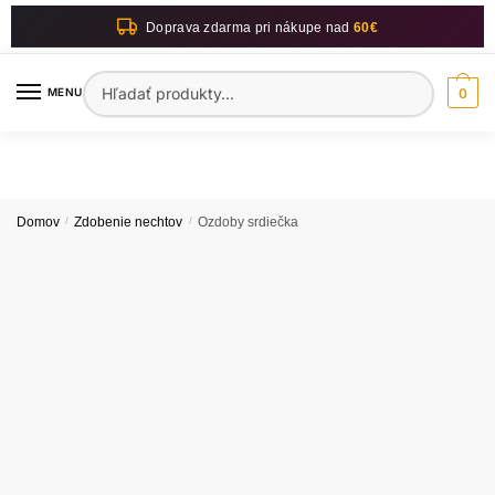
Skip
Skip
Doprava zdarma pri nákupe nad
60€
to
to
navigation
content
Hľadať:
MENU
0
Domov
/
Zdobenie nechtov
/
Ozdoby srdiečka