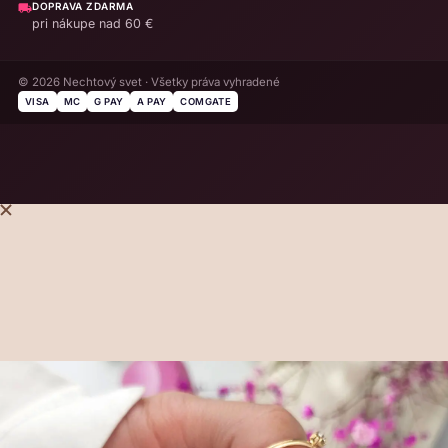
DOPRAVA ZDARMA
pri nákupe nad 60 €
© 2026 Nechtový svet · Všetky práva vyhradené
VISA
MC
G PAY
A PAY
COMGATE