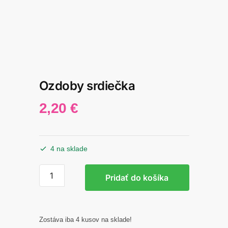
Ozdoby srdiečka
2,20
€
4 na sklade
množstvo
Pridať do košíka
Ozdoby
srdiečka
Zostáva iba 4 kusov na sklade!