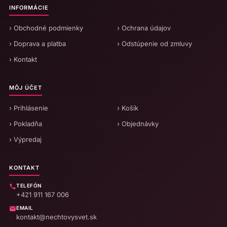
INFORMÁCIE
› Obchodné podmienky
› Ochrana údajov
› Doprava a platba
› Odstúpenie od zmluvy
› Kontakt
MÔJ ÚČET
› Prihlásenie
› Košík
› Pokladňa
› Objednávky
› Výpredaj
KONTAKT
TELEFÓN
+421 911 167 006
EMAIL
kontakt@nechtovysvet.sk