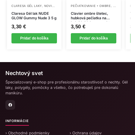
,
,
CLARESA GÉL LAKY
NOVINKY
PEČIATKOVANIE + OMBRE
POMÔCKY A 
NO
Claresa Gél lak NUDE
Clavier ombre štetec,
Tr
GLOW Gummy Nude 3 5 g
hubková pečiatka na
ne
hybridné laky na nechty
3,30
€
3,50
€
3
Pridať do košíka
Pridať do košíka
Nechtový svet
Špecializovaný e-shop pre profesionálnu starostlivosť o nechty. Gél
laky, polygély, pomôcky a všetko, čo potrebuješ pre dokonalú
manikúru.
INFORMÁCIE
› Obchodné podmienky
› Ochrana údajov