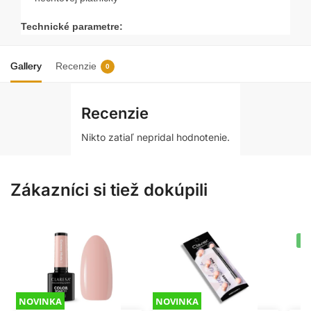
Technické parametre:
– dezinfekcia: áno
– sterilizácia: áno
Gallery
Recenzie
0
– materiál: nehrdzavejúca oceľ
– účel: na manikúru
– rada: Expert
Recenzie
Nikto zatiaľ nepridal hodnotenie.
Zákazníci si tiež dokúpili
-
NOVINKA
NOVINKA