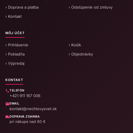
› Doprava a platba
› Odstúpenie od zmluvy
› Kontakt
MÔJ ÚČET
› Prihlásenie
› Košík
› Pokladňa
› Objednávky
› Výpredaj
KONTAKT
TELEFÓN
+421 911 167 006
EMAIL
kontakt@nechtovysvet.sk
DOPRAVA ZDARMA
pri nákupe nad 60 €