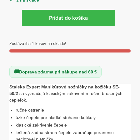
1 na sklade
množstvo
Pridať do košíka
Staleks
Expert
Manikúrové
nožničky
Zostáva iba 1 kusov na sklade!
na
kožičku
SE-
Doprava zdarma pri nákupe nad 60 €
50/2
Staleks Expert Manikúrové nožničky na kožičku SE-
50/2
sa vyznačujú klasickým zakrivením ručne brúsených
čepieľok.
ručné ostrenie
úzke čepele pre hladké strihanie kutikuly
klasické zakrivenie čepele
leštená zadná strana čepele zabraňuje poraneniu
nechtovej platničky