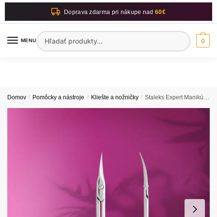
Skip
Skip
Doprava zdarma pri nákupe nad
60€
to
to
navigation
content
Hľadať:
MENU
0
Domov
/
Pomôcky a nástroje
/
Kliešte a nožničky
/
Staleks Expert Manikúrové nožničky na kožičku SE-50/2