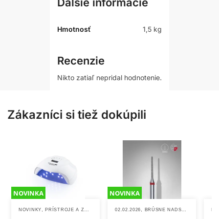
Ďalšie informácie
Hmotnosť
1,5 kg
Recenzie
Nikto zatiaľ nepridal hodnotenie.
Zákazníci si tiež dokúpili
NOVINKA
NOVINKA
,
,
,
NOVINKY
PRÍSTROJE A ZARIADENIA
02.02.2026
UV/LED LAMPY
BRÚSNE NADSTAVCE A KOTÚČE