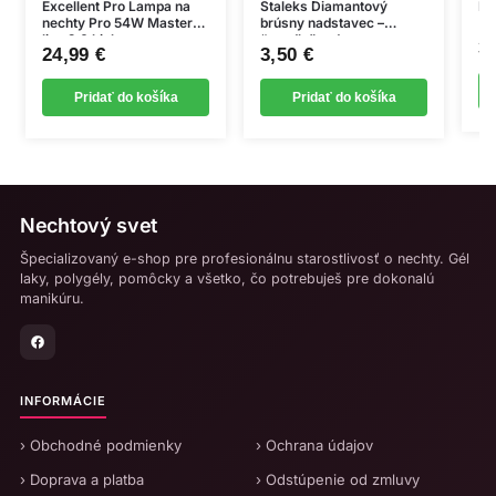
Excellent Pro Lampa na
Staleks Diamantový
Ke
nechty Pro 54W Master
brúsny nadstavec –
line 2.0 biela
“needle” red –
3
24,99
€
3,50
€
FA80R010/10
Pridať do košíka
Pridať do košíka
Nechtový svet
Špecializovaný e-shop pre profesionálnu starostlivosť o nechty. Gél
laky, polygély, pomôcky a všetko, čo potrebuješ pre dokonalú
manikúru.
INFORMÁCIE
› Obchodné podmienky
› Ochrana údajov
› Doprava a platba
› Odstúpenie od zmluvy