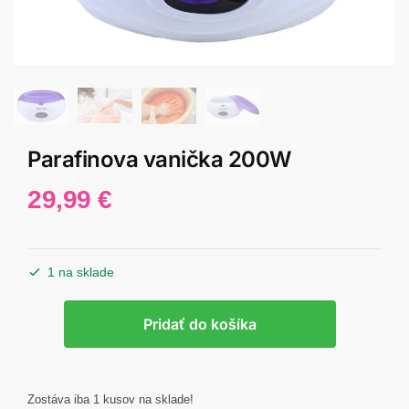
Parafinova vanička 200W
29,99
€
1 na sklade
množstvo
Pridať do košíka
Parafinova
vanička
200W
Zostáva iba 1 kusov na sklade!