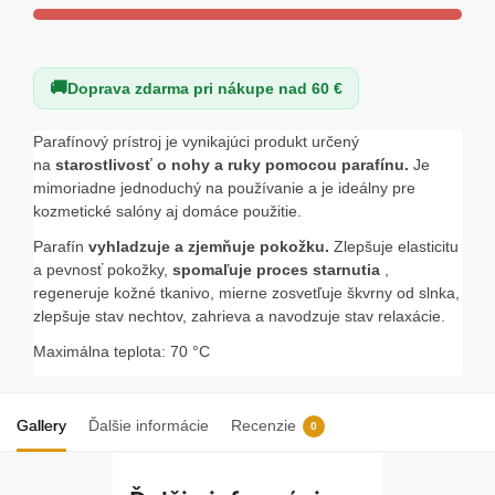
Doprava zdarma pri nákupe nad 60 €
Parafínový prístroj je vynikajúci produkt určený
na
starostlivosť o nohy a ruky pomocou parafínu.
Je
mimoriadne jednoduchý na používanie a je ideálny pre
kozmetické salóny aj domáce použitie.
Parafín
vyhladzuje a zjemňuje pokožku.
Zlepšuje elasticitu
a pevnosť pokožky,
spomaľuje proces starnutia
,
regeneruje kožné tkanivo, mierne zosvetľuje škvrny od slnka,
zlepšuje stav nechtov, zahrieva a navodzuje stav relaxácie.
Maximálna teplota: 70 °C
Gallery
Ďalšie informácie
Recenzie
0