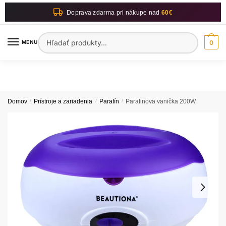
Skip
Skip
Doprava zdarma pri nákupe nad
60€
to
to
navigation
content
Hľadať:
MENU
0
Domov
/
Prístroje a zariadenia
/
Parafín
/
Parafinova vanička 200W