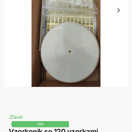
Zľava!
-25%
Vzorkonik so 120 vzorkami