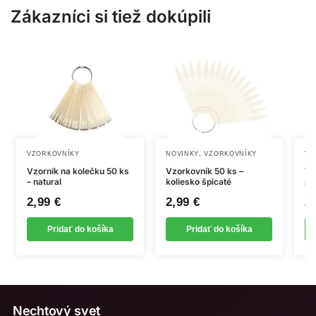
Zákazníci si tiež dokúpili
,
VZORKOVNÍKY
NOVINKY
VZORKOVNÍKY
VZ
Vzorník na kolečku 50 ks
Vzorkovník 50 ks –
Vz
– natural
koliesko špicaté
pr
2,99
€
2,99
€
2
Pridať do košíka
Pridať do košíka
Nechtový svet