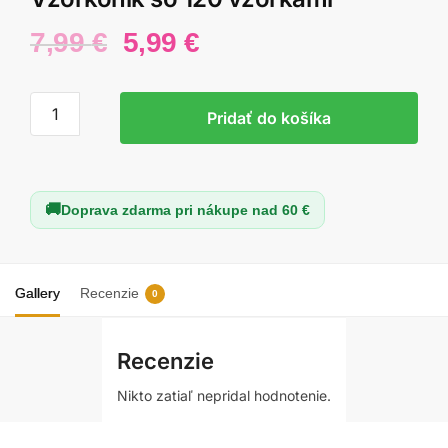
Pôvodná
Aktuálna
7,99
€
5,99
€
cena
cena
bola:
je:
množstvo
Pridať do košíka
Vzorkonik
7,99 €.
5,99 €.
so
120
vzorkami
Doprava zdarma pri nákupe nad 60 €
Gallery
Recenzie
0
Recenzie
Nikto zatiaľ nepridal hodnotenie.