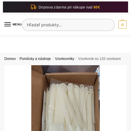
Skip
Skip
Doprava zdarma pri nákupe nad
60€
to
to
navigation
content
Hľadať:
MENU
0
Domov
/
Pomôcky a nástroje
/
Vzorkovníky
/
Vzorkonik so 120 vzorkami