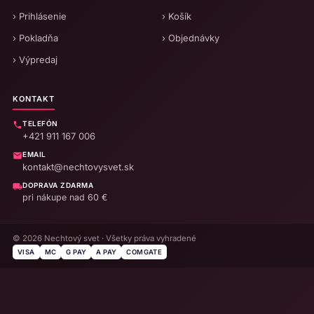
› Prihlásenie
› Košík
› Pokladňa
› Objednávky
› Výpredaj
KONTAKT
TELEFÓN
+421 911 167 006
EMAIL
kontakt@nechtovysvet.sk
DOPRAVA ZDARMA
pri nákupe nad 60 €
© 2026 Nechtový svet · Všetky práva vyhradené
VISA
MC
G PAY
A PAY
COMGATE