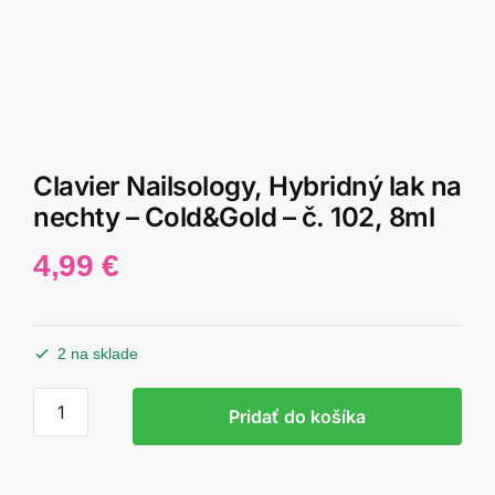
Clavier Nailsology, Hybridný lak na
nechty – Cold&Gold – č. 102, 8ml
4,99
€
2 na sklade
množstvo
Pridať do košíka
Clavier
Nailsology,
Hybridný