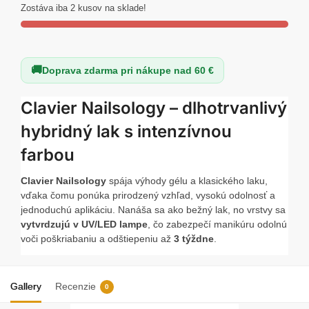
lak
Zostáva iba 2 kusov na sklade!
na
nechty
–
Doprava zdarma pri nákupe nad 60 €
Cold&Gold
–
Clavier Nailsology – dlhotrvanlivý
č.
102,
hybridný lak s intenzívnou
8ml
farbou
Clavier Nailsology
spája výhody gélu a klasického laku,
vďaka čomu ponúka prirodzený vzhľad, vysokú odolnosť a
jednoduchú aplikáciu. Nanáša sa ako bežný lak, no vrstvy sa
vytvrdzujú v UV/LED lampe
, čo zabezpečí manikúru odolnú
voči poškriabaniu a odštiepeniu až
3 týždne
.
Presný štetec umožňuje rovnomerné nanášanie až ku
kožtičke bez šmúh, čo zaručuje profesionálny výsledok aj pri
Gallery
Recenzie
0
domácej manikúre. Stredne hustá konzistencia uľahčuje
prácu a poskytuje intenzívne farby s dlhotrvajúcim leskom.