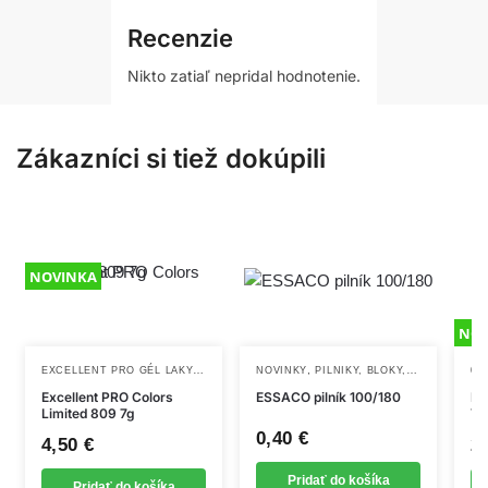
Použitie:
lak sa vytvrdzuje v lampe UV/LED, používa sa
Recenzie
spolu s bázou a topom a odstraňuje acetónom.
Nikto zatiaľ nepridal hodnotenie.
Clavier Nailsology – všetko, čo potrebuješ pre krásnu a
trvácnu manikúru.
Zákazníci si tiež dokúpili
NOVINKA
NOV
EXCELLENT PRO GÉL LAKY
,
,
,
GÉL LAKY
NOVINKY
NOVINKY
PILNIKY, BLOKY, PENOVÉ PILNIKY
03
Excellent PRO Colors
ESSACO pilník 100/180
DN
Limited 809 7g
Vi
0,40
€
4,50
€
2
Pridať do košíka
Pridať do košíka